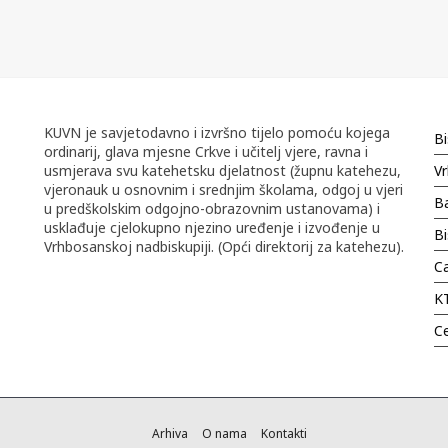
KUVN je savjetodavno i izvršno tijelo pomoću kojega
Bi
ordinarij, glava mjesne Crkve i učitelj vjere, ravna i
usmjerava svu katehetsku djelatnost (župnu katehezu,
Vr
vjeronauk u osnovnim i srednjim školama, odgoj u vjeri
Ba
u predškolskim odgojno-obrazovnim ustanovama) i
usklađuje cjelokupno njezino uređenje i izvođenje u
B
Vrhbosanskoj nadbiskupiji. (Opći direktorij za katehezu).
Ca
K
C
Arhiva
O nama
Kontakti