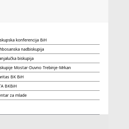
skupska konferencija BiH
hbosanska nadbiskupija
njalučka biskupija
iskupije Mostar-Duvno Trebinje-Mrkan
ritas BK BiH
TA BKBiH
entar za mlade