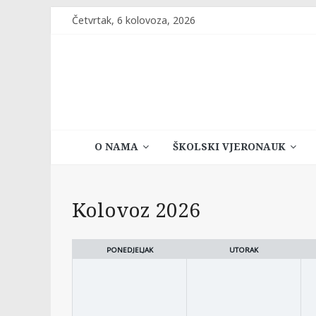
Skip
Četvrtak, 6 kolovoza, 2026
to
content
Katehetski
O NAMA
ŠKOLSKI VJERONAUK
ured
Vrhbosanske
Kolovoz 2026
nadbiskupije
PONEDJELJAK
UTORAK