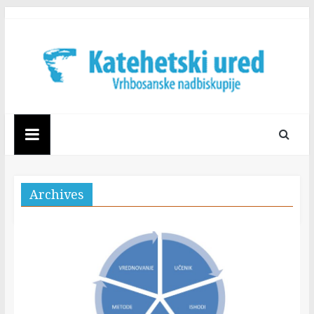
Skip
to
content
Katehetski
ured
Vrhbosanske
Archives
nadbiskupije