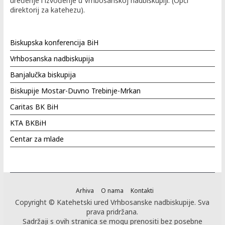
uređenje i izvođenje u Vrhbosanskoj nadbiskupiji. (Opći
direktorij za katehezu).
Biskupska konferencija BiH
Vrhbosanska nadbiskupija
Banjalučka biskupija
Biskupije Mostar-Duvno Trebinje-Mrkan
Caritas BK BiH
KTA BKBiH
Centar za mlade
Arhiva
O nama
Kontakti
Copyright © Katehetski ured Vrhbosanske nadbiskupije. Sva
prava pridržana.
Sadržaji s ovih stranica se mogu prenositi bez posebne