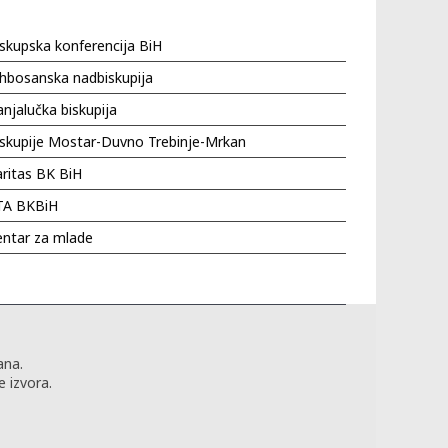
skupska konferencija BiH
hbosanska nadbiskupija
njalučka biskupija
iskupije Mostar-Duvno Trebinje-Mrkan
ritas BK BiH
TA BKBiH
entar za mlade
ana.
 izvora.