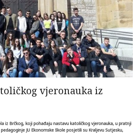
toličkog vjeronauka iz
kola iz Brčkog, koji pohađaju nastavu katoličkog vjeronauka, u pratnji
i pedagoginje JU Ekonomske škole posjetili su Kraljevu Sutjesku,