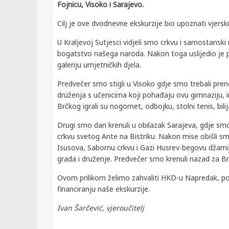
Fojnicu, Visoko i Sarajevo.
Cilj je ove dvodnevne ekskurzije bio upoznati vjersku
U Kraljevoj Sutjesci vidjeli smo crkvu i samostanski
bogatstvo našega naroda. Nakon toga uslijedio je po
galeriju umjetničkih djela.
Predvečer smo stigli u Visoko gdje smo trebali pren
druženja s učenicima koji pohađaju ovu gimnaziju, im
Brčkog igrali su nogomet, odbojku, stolni tenis, bilij
Drugi smo dan krenuli u obilazak Sarajeva, gdje smo
crkvu svetog Ante na Bistriku. Nakon mise obišli sm
Isusova, Sabornu crkvu i Gazi Husrev-begovu džamij
grada i druženje. Predvečer smo krenuli nazad za Br
Ovom prilikom želimo zahvaliti HKD-u Napredak, pod
financiranju naše ekskurzije.
Ivan Šarčević, vjeroučitelj