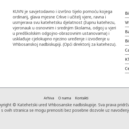
KUVN je savjetodavno i izvršno tijelo pomoću kojega
Bi
ordinarij, glava mjesne Crkve i učitelj vjere, ravna i
usmjerava svu katehetsku djelatnost (župnu katehezu,
Vr
vjeronauk u osnovnim i srednjim školama, odgoj u vjeri
Ba
u predškolskim odgojno-obrazovnim ustanovama) i
usklađuje cjelokupno njezino uređenje i izvođenje u
B
Vrhbosanskoj nadbiskupiji. (Opći direktorij za katehezu).
Ca
K
C
Arhiva
O nama
Kontakti
yright © Katehetski ured Vrhbosanske nadbiskupije. Sva prava pridrž
i s ovih stranica se mogu prenositi bez posebne dozvole uz navođenje