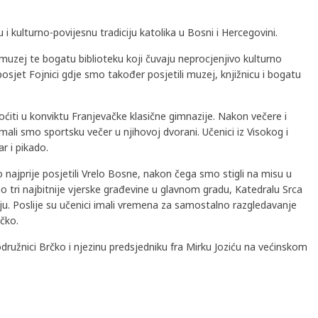
 i kulturno-povijesnu tradiciju katolika u Bosni i Hercegovini.
 muzej te bogatu biblioteku koji čuvaju neprocjenjivo kulturno
sjet Fojnici gdje smo također posjetili muzej, knjižnicu i bogatu
oćiti u konviktu Franjevačke klasične gimnazije. Nakon večere i
ali smo sportsku večer u njihovoj dvorani. Učenici iz Visokog i
ar i pikado.
 najprije posjetili Vrelo Bosne, nakon čega smo stigli na misu u
o tri najbitnije vjerske građevine u glavnom gradu, Katedralu Srca
u. Poslije su učenici imali vremena za samostalno razgledavanje
čko.
ružnici Brčko i njezinu predsjedniku fra Mirku Joziću na većinskom