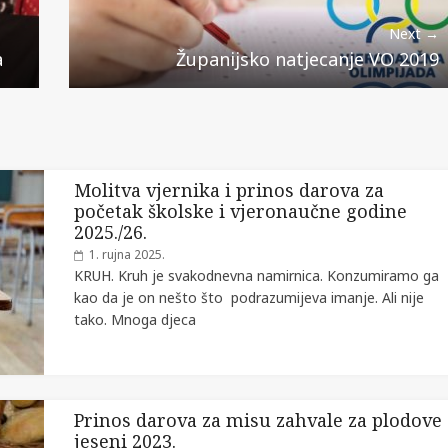
Next →
a
Županijsko natjecanje VO 2019
Molitva vjernika i prinos darova za
početak školske i vjeronaučne godine
2025./26.
1. rujna 2025.
KRUH. Kruh je svakodnevna namirnica. Konzumiramo ga
kao da je on nešto što podrazumijeva imanje. Ali nije
tako. Mnoga djeca
Prinos darova za misu zahvale za plodove
jeseni 2023.