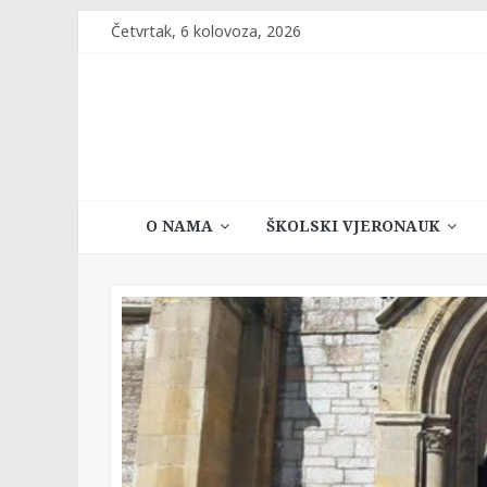
Skip
Četvrtak, 6 kolovoza, 2026
to
content
Katehetski
O NAMA
ŠKOLSKI VJERONAUK
ured
Vrhbosanske
nadbiskupije