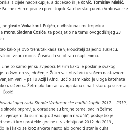
nika iz cijele nadbiskupije, a dočekao ih je
dr. vlč. Tomislav Mlakić
,
e Bosne i Hercegovine i predstojnik Katehetskog ureda Vrhbosanske
e, poglavito
Vinka kard. Puljića
, nadbiskupa i metropolita
ije
mons. Slađana Ćosića
, te podsjetio na temu ovogodišnjeg 23.
du.
zao kako je ovo trenutak kada se vjeroučitelji zajedno susreću,
eralnog vikara mons. Ćosića da se obrati okupljenima.
 – čine to samo jer su svjedoci. Mislim kako je poslanje svakog
 je to životno svjedočenje. Želim vas ohrabriti u vašem nastavnom i
njem vani – pa i u Aziji i Africi, uočio sam kako je uloga kateheta
liko izraženo… Želim plodan rad ovoga dana u nadi skoroga susreta
 Ćosić.
dosadašnjeg rada Sinode Vrhbosanske nadbiskupije 2012. – 2019.
,
e sinoda pripravlja, obrađene su brojne teme, sad ih želimo
a i vjerujem da su mnogi od vas njima nazočili“, podsjetio je
tivnosti kroz protekle godine u razdoblju od 2012. do 2019.,
io je i kako se kroz ankete nastojalo odrediti stanje duha