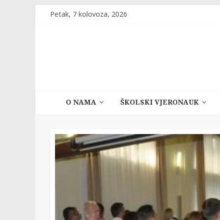
Skip
Petak, 7 kolovoza, 2026
to
content
Katehetski
O NAMA
ŠKOLSKI VJERONAUK
ured
Vrhbosanske
nadbiskupije