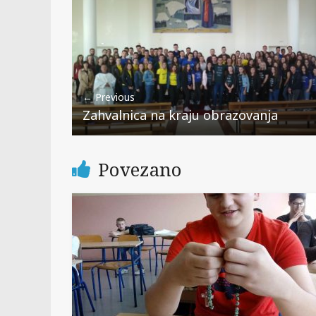
← Previous
Zahvalnica na kraju obrazovanja
Povezano