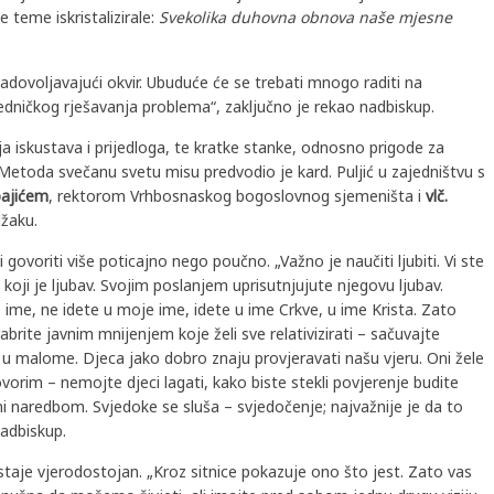
 teme iskristalizirale:
Svekolika duhovna obnova naše mjesne
zadovoljavajući okvir. Ubuduće će se trebati mnogo raditi na
jedničkog rješavanja problema“, zaključno je rekao nadbiskup.
ja iskustava i prijedloga, te kratke stanke, odnosno prigode za
 i Metoda svečanu svetu misu predvodio je kard. Puljić u zajedništvu s
pajićem
, rektorom Vrhbosnaskog bogoslovnog sjemeništa i
vlč.
džaku.
 govoriti više poticajno nego poučno. „Važno je naučiti ljubiti. Vi ste
oji je ljubav. Svojim poslanjem uprisutnjujute njegovu ljubav.
 ime, ne idete u moje ime, idete u ime Crkve, u ime Krista. Zato
brite javnim mnijenjem koje želi sve relativizirati – sačuvajte
 u malome. Djeca jako dobro znaju provjeravati našu vjeru. Oni žele
ovorim – nemojte djeci lagati, kako biste stekli povjerenje budite
i naredbom. Svjedoke se sluša – svjedočenje; najvažnije je da to
nadbiskup.
taje vjerodostojan. „Kroz sitnice pokazuje ono što jest. Zato vas