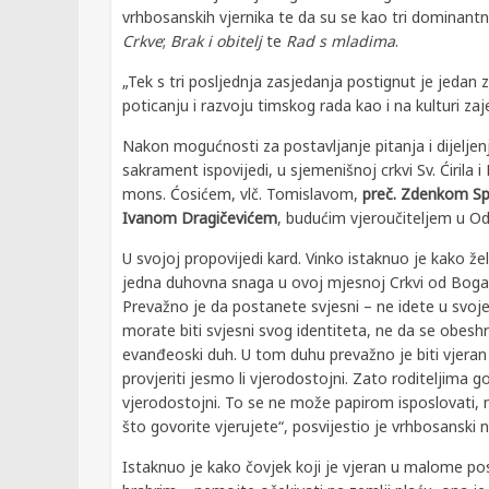
vrhbosanskih vjernika te da su se kao tri dominantne
Crkve
;
Brak i obitelj
te
Rad s mladima
.
„Tek s tri posljednja zasjedanja postignut je jedan 
poticanju i razvoju timskog rada kao i na kulturi za
Nakon mogućnosti za postavljanje pitanja i dijeljen
sakrament ispovijedi, u sjemenišnoj crkvi Sv. Ćirila
mons. Ćosićem, vlč. Tomislavom,
preč. Zdenkom S
Ivanom Dragičevićem
, budućim vjeroučiteljem u O
U svojoj propovijedi kard. Vinko istaknuo je kako želi
jedna duhovna snaga u ovoj mjesnoj Crkvi od Boga k
Prevažno je da postanete svjesni – ne idete u svoje
morate biti svjesni svog identiteta, ne da se obeshra
evanđeoski duh. U tom duhu prevažno je biti vjeran
provjeriti jesmo li vjerodostojni. Zato roditeljima g
vjerodostojni. To se ne može papirom isposlovati, n
što govorite vjerujete“, posvijestio je vrhbosanski 
Istaknuo je kako čovjek koji je vjeran u malome pos