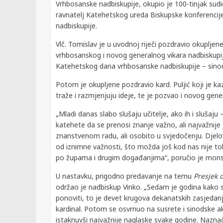
Vrhbosanske nadbiskupije, okupio je 100-tinjak sudio
ravnatelj Katehetskog ureda Biskupske konferencij
nadbiskupije.
Vlč. Tomislav je u uvodnoj riječi pozdravio okupljen
vrhbosanskog i novog generalnog vikara nadbiskup
Katehetskog dana vrhbosanske nadbiskupije – sino
Potom je okupljene pozdravio kard. Puljić koji je ka
traže i razmjenjuju ideje, te je pozvao i novog gen
„Mladi danas slabo slušaju učitelje, ako ih i slušaju
katehete da se prenosi znanje važno, ali najvažnije
znanstvenom radu, ali osobito u svjedočenju. Djelova
od iznimne važnosti, što možda još kod nas nije to
po župama i drugim događanjima“, poručio je mons.
U nastavku, prigodno predavanje na temu
Presjek 
održao je nadbiskup Vinko. „Sedam je godina kako s
ponoviti, to je devet krugova dekanatskih zasjedanj
kardinal. Potom se osvrnuo na susrete i sinodske ak
istaknuvši najvažnije naglaske svake godine. Naznač