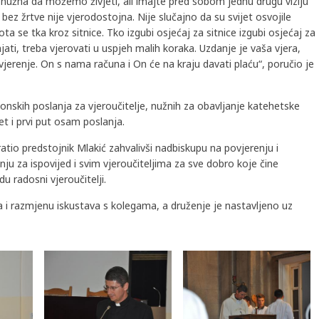
 nužna da možemo živjeti, ali imajte pred sobom jednu drugu viziju
bez žrtve nije vjerodostojna. Nije slučajno da su svijet osvojile
ta se tka kroz sitnice. Tko izgubi osjećaj za sitnice izgubi osjećaj za
ati, treba vjerovati u uspjeh malih koraka. Uzdanje je vaša vjera,
jerenje. On s nama računa i On će na kraju davati plaću“, poručio je
nonskih poslanja za vjeroučitelje, nužnih za obavljanje katehetske
t i prvi put osam poslanja.
atio predstojnik Mlakić zahvalivši nadbiskupu na povjerenju i
anju za ispovijed i svim vjeroučiteljima za sve dobro koje čine
u radosni vjeroučitelji.
 i razmjenu iskustava s kolegama, a druženje je nastavljeno uz