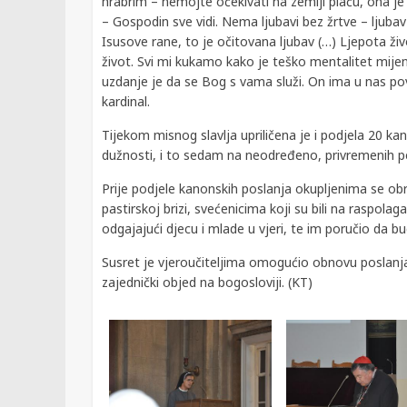
hrabrim – nemojte očekivati na zemlji plaću, ona je
– Gospodin sve vidi. Nema ljubavi bez žrtve – ljubav 
Isusove rane, to je očitovana ljubav (…) Ljepota živo
život. Svi mi kukamo kako je teško mentalitet mijenj
uzdanje je da se Bog s vama služi. On ima u nas pov
kardinal.
Tijekom misnog slavlja upriličena je i podjela 20 ka
dužnosti, i to sedam na neodređeno, privremenih pe
Prije podjele kanonskih poslanja okupljenima se obr
pastirskoj brizi, svećenicima koji su bili na raspolag
odgajajući djecu i mlade u vjeri, te im poručio da bud
Susret je vjeroučiteljima omogućio obnovu poslanja
zajednički objed na bogosloviji. (KT)