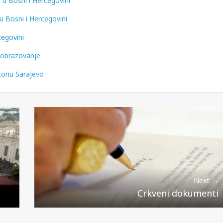
u Bosni i Hercegovini
 Bosni i Hercegovini
cegovini
e obrazovanje
tonu Sarajevo
Next →
Crkveni dokumenti