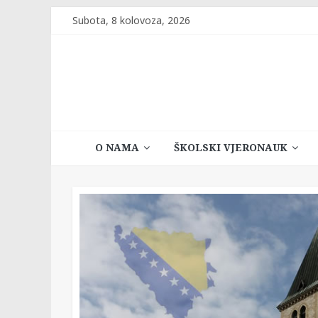
Skip
Subota, 8 kolovoza, 2026
to
content
Katehetski
O NAMA
ŠKOLSKI VJERONAUK
ured
Vrhbosanske
nadbiskupije