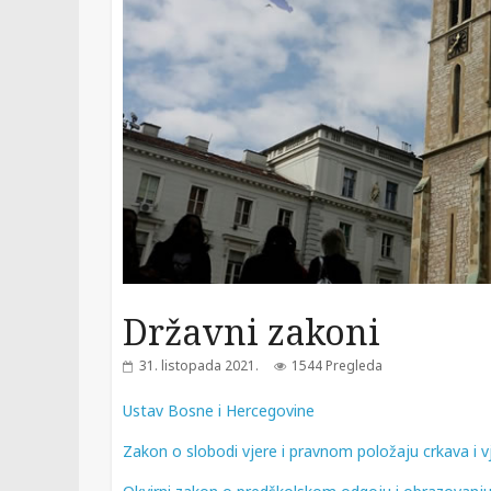
Državni zakoni
31. listopada 2021.
1544 Pregleda
Ustav Bosne i Hercegovine
Zakon o slobodi vjere i pravnom položaju crkava i vj