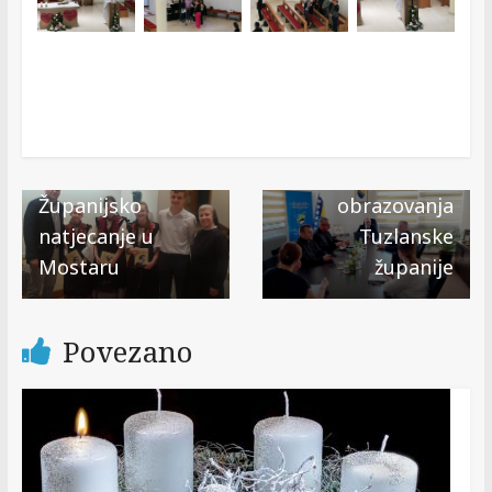
Next →
Susret
predstojnika
KUVN-a s
ministrom
← Previous
Županijsko
obrazovanja
natjecanje u
Tuzlanske
Mostaru
županije
Povezano