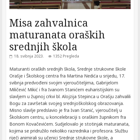
Misa zahvalnica
maturanata oraških
srednjih škola
18. svibnja 2023.
1352 Pregleda
Maturanti oraških srednjih škola, Srednje strukovne škole
Orašje i Školskog centra fra Martina Nedića u srijedu, 17.
svibnja predvođeni svojim vjeroučiteljima, Gabrijelom
Miličević Mikić i fra Ivanom Stanićem euharistijskim su
slavljem u župnoj crkvi bl. Alojzija Stepinca u Orašju zahvalili
Bogu za završetak svojeg srednjoškolskog obrazovanja.
Misno slavlje predslavio je fra Ivan Stanić, vjeroučitelj u
Školskom centru, u koncelebraciji s oraškim župnikom fra
Bonom Kovačevićem. Sudjelovalo je stotinjak maturanata,
kojima se pridružilo nekoliko razrednika i profesora. Službu
riječi animirali su učenici Srednje strukovne škole, a