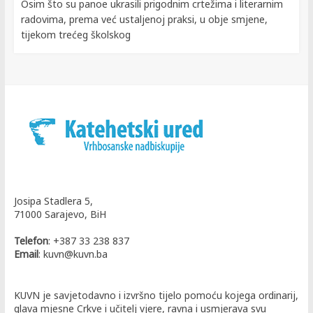
Osim što su panoe ukrasili prigodnim crtežima i literarnim
radovima, prema već ustaljenoj praksi, u obje smjene,
tijekom trećeg školskog
Josipa Stadlera 5,
71000 Sarajevo, BiH
Telefon
: +387 33 238 837
Email
: kuvn@kuvn.ba
KUVN je savjetodavno i izvršno tijelo pomoću kojega ordinarij,
glava mjesne Crkve i učitelj vjere, ravna i usmjerava svu