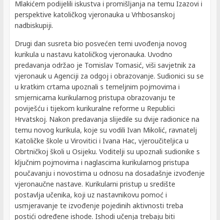
Mlakićem podijelili iskustva i promišljanja na temu Izazovi i
perspektive katoličkog vjeronauka u Vrhbosanskoj
nadbiskupiji.
Drugi dan susreta bio posvećen temi uvođenja novog
kurikula u nastavu katoličkog vjeronauka. Uvodno
predavanja održao je Tomislav Tomasić, viši savjetnik za
vjeronauk u Agenciji za odgoj i obrazovanje. Sudionici su se
u kratkim crtama upoznali s temeljnim pojmovima i
smjernicama kurikularnog pristupa obrazovanju te
poviješću i tijekom kurikuralne reforme u Republici
Hrvatskoj. Nakon predavanja slijedile su dvije radionice na
temu novog kurikula, koje su vodili Ivan Mikolić, ravnatelj
Katoličke škole u Virovitici i Ivana Hac, vjeroučiteljica u
Obrtničkoj školi u Osijeku. Voditelji su upoznali sudionike s
ključnim pojmovima i naglascima kurikularnog pristupa
poučavanju i novostima u odnosu na dosadašnje izvođenje
vjeronaučne nastave. Kurikularni pristup u središte
postavlja učenika, koji uz nastavnikovu pomoć i
usmjeravanje te izvođenje pojedinih aktivnosti treba
postići određene ishode. Ishodi učenja trebaju biti