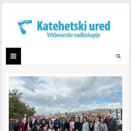
Skip
to
content
Katehetski
ured
Vrhbosanske
nadbiskupije