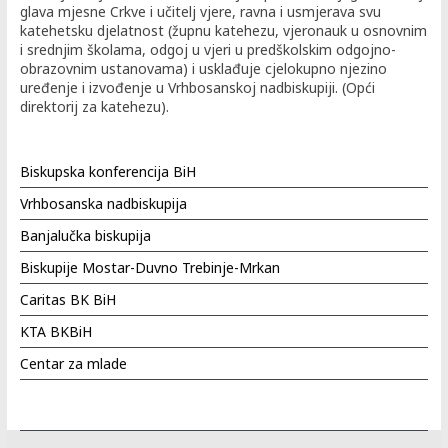
glava mjesne Crkve i učitelj vjere, ravna i usmjerava svu
katehetsku djelatnost (župnu katehezu, vjeronauk u osnovnim
i srednjim školama, odgoj u vjeri u predškolskim odgojno-
obrazovnim ustanovama) i usklađuje cjelokupno njezino
uređenje i izvođenje u Vrhbosanskoj nadbiskupiji. (Opći
direktorij za katehezu).
Biskupska konferencija BiH
Vrhbosanska nadbiskupija
Banjalučka biskupija
Biskupije Mostar-Duvno Trebinje-Mrkan
Caritas BK BiH
KTA BKBiH
Centar za mlade