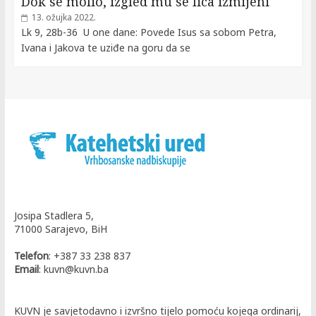
Dok se molio, izgled mu se lica izmijeni
13. ožujka 2022.
Lk 9, 28b-36 U one dane: Povede Isus sa sobom Petra,
Ivana i Jakova te uziđe na goru da se
Josipa Stadlera 5,
71000 Sarajevo, BiH
Telefon
: +387 33 238 837
Email
: kuvn@kuvn.ba
KUVN je savjetodavno i izvršno tijelo pomoću kojega ordinarij,