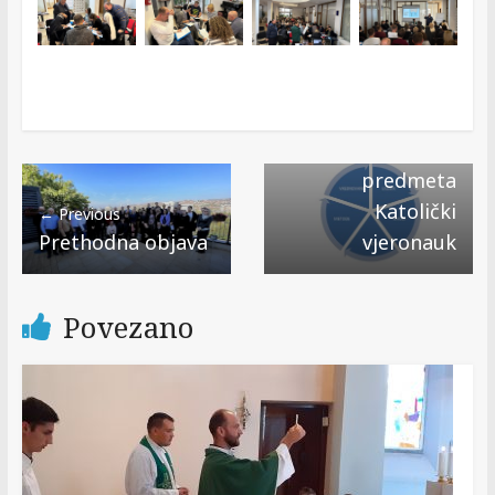
Next →
MATERIJALI: Novi
kurikulum
nastavnog
predmeta
Katolički
← Previous
Prethodna objava
vjeronauk
Povezano