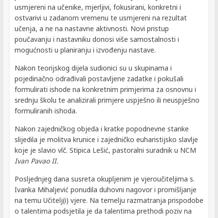
usmjereni na učenike, mjerljivi, fokusirani, konkretni i
ostvarivi u zadanom vremenu te usmjereni na rezultat
učenja, a ne na nastavne aktivnosti. Novi pristup
poučavanju i nastavniku donosi više samostalnosti i
mogućnosti u planiranju i izvođenju nastave.
Nakon teorijskog dijela sudionici su u skupinama i
pojedinačno odrađivali postavljene zadatke i pokušali
formulirati ishode na konkretnim primjerima za osnovnu i
srednju školu te analizirali primjere uspješno ili neuspješno
formuliranih ishoda.
Nakon zajedničkog objeda i kratke popodnevne stanke
slijedila je molitva krunice i zajedničko euharistijsko slavlje
koje je slavio vlč. Stipica Lešić, pastoralni suradnik u NCM
Ivan Pavao II.
Posljednjeg dana susreta okupljenim je vjeroučiteljima s.
Ivanka Mihaljević ponudila duhovni nagovor i promišljanje
na temu Učitelj(i) vjere. Na temelju razmatranja prispodobe
o talentima podsjetila je da talentima prethodi poziv na