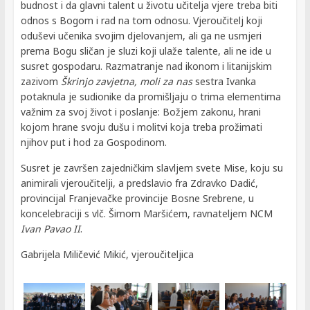
budnost i da glavni talent u životu učitelja vjere treba biti
odnos s Bogom i rad na tom odnosu. Vjeroučitelj koji
oduševi učenika svojim djelovanjem, ali ga ne usmjeri
prema Bogu sličan je sluzi koji ulaže talente, ali ne ide u
susret gospodaru. Razmatranje nad ikonom i litanijskim
zazivom
Škrinjo zavjetna, moli za nas
sestra Ivanka
potaknula je sudionike da promišljaju o trima elementima
važnim za svoj život i poslanje: Božjem zakonu, hrani
kojom hrane svoju dušu i molitvi koja treba prožimati
njihov put i hod za Gospodinom.
Susret je završen zajedničkim slavljem svete Mise, koju su
animirali vjeroučitelji, a predslavio fra Zdravko Dadić,
provincijal Franjevačke provincije Bosne Srebrene, u
koncelebraciji s vlč. Šimom Maršićem, ravnateljem NCM
Ivan Pavao II
.
Gabrijela Miličević Mikić, vjeroučiteljica