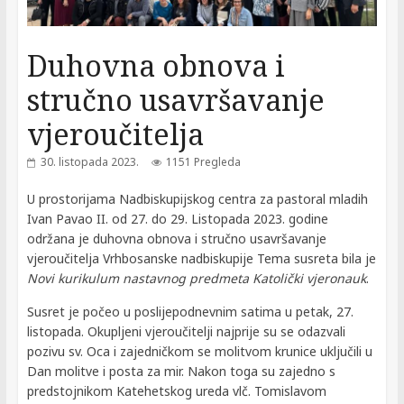
Duhovna obnova i
stručno usavršavanje
vjeroučitelja
30. listopada 2023.
1151 Pregleda
U prostorijama Nadbiskupijskog centra za pastoral mladih
Ivan Pavao II. od 27. do 29. Listopada 2023. godine
održana je duhovna obnova i stručno usavršavanje
vjeroučitelja Vrhbosanske nadbiskupije Tema susreta bila je
Novi kurikulum nastavnog predmeta Katolički vjeronauk
.
Susret je počeo u poslijepodnevnim satima u petak, 27.
listopada. Okupljeni vjeroučitelji najprije su se odazvali
pozivu sv. Oca i zajedničkom se molitvom krunice uključili u
Dan molitve i posta za mir. Nakon toga su zajedno s
predstojnikom Katehetskog ureda vlč. Tomislavom