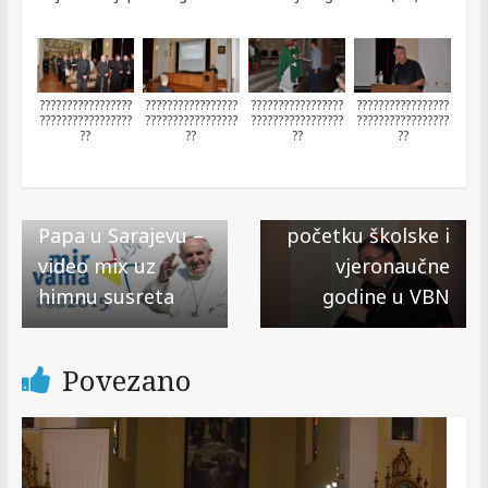
?????????????????
?????????????????
?????????????????
?????????????????
Next →
?????????????????
?????????????????
?????????????????
?????????????????
??
??
??
??
Pastoralna
poruka kardinala
Vinka Puljića na
← Previous
Papa u Sarajevu –
početku školske i
video mix uz
vjeronaučne
himnu susreta
godine u VBN
Povezano