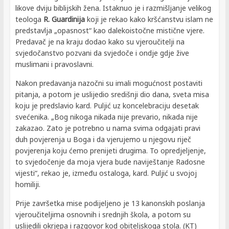
likove dviju biblijskih žena. Istaknuo je i razmišljanje velikog
teologa
R. Guardinija
koji je rekao kako kršćanstvu islam ne
predstavlja „opasnost“ kao dalekoistočne mistične vjere.
Predavač je na kraju dodao kako su vjeroučitelji na
svjedočanstvo pozvani da svjedoče i ondje gdje žive
muslimani i pravoslavni.
Nakon predavanja nazočni su imali mogućnost postaviti
pitanja, a potom je uslijedio središnji dio dana, sveta misa
koju je predslavio kard. Puljić uz koncelebraciju desetak
svećenika. „Bog nikoga nikada nije prevario, nikada nije
zakazao. Zato je potrebno u nama svima odgajati pravi
duh povjerenja u Boga i da vjerujemo u njegovu riječ
povjerenja koju ćemo prenijeti drugima. To opredjeljenje,
to svjedočenje da moja vjera bude naviještanje Radosne
vijesti“, rekao je, između ostaloga, kard. Puljić u svojoj
homiliji.
Prije završetka mise podijeljeno je 13 kanonskih poslanja
vjeroučiteljima osnovnih i srednjih škola, a potom su
uslijedili okrjepa i razgovor kod obiteljskoga stola. (KT)