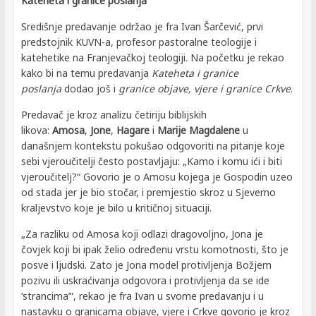
Kateheta i granice poslanja
Središnje predavanje održao je fra Ivan Šarčević, prvi
predstojnik KUVN-a, profesor pastoralne teologije i
katehetike na Franjevačkoj teologiji. Na početku je rekao
kako bi na temu predavanja
Kateheta i granice
poslanja
dodao još i
granice objave, vjere i granice Crkve
.
Predavač je kroz analizu četiriju biblijskih
likova:
Amosa
,
Jone
,
Hagare
i
Marije
Magdalene
u
današnjem kontekstu pokušao odgovoriti na pitanje koje
sebi vjeroučitelji često postavljaju: „Kamo i komu ići i biti
vjeroučitelj?“ Govorio je o Amosu kojega je Gospodin uzeo
od stada jer je bio stočar, i premjestio skroz u Sjeverno
kraljevstvo koje je bilo u kritičnoj situaciji.
„Za razliku od Amosa koji odlazi dragovoljno, Jona je
čovjek koji bi ipak želio određenu vrstu komotnosti, što je
posve i ljudski. Zato je Jona model protivljenja Božjem
pozivu ili uskraćivanja odgovora i protivljenja da se ide
‘strancima’“, rekao je fra Ivan u svome predavanju i u
nastavku o granicama objave, vjere i Crkve govorio je kroz