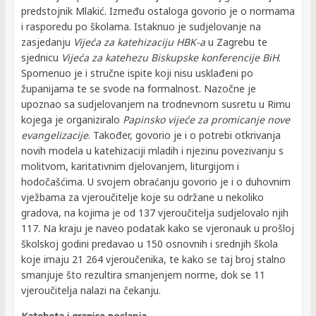
predstojnik Mlakić. Između ostaloga govorio je o normama
i rasporedu po školama. Istaknuo je sudjelovanje na
zasjedanju
Vijeća za katehizaciju HBK-a
u Zagrebu te
sjednicu
Vijeća za katehezu Biskupske konferencije BiH
.
Spomenuo je i stručne ispite koji nisu usklađeni po
županijama te se svode na formalnost. Nazočne je
upoznao sa sudjelovanjem na trodnevnom susretu u Rimu
kojega je organiziralo
Papinsko vijeće za promicanje nove
evangelizacije
. Također, govorio je i o potrebi otkrivanja
novih modela u katehizaciji mladih i njezinu povezivanju s
molitvom, karitativnim djelovanjem, liturgijom i
hodočašćima. U svojem obraćanju govorio je i o duhovnim
vježbama za vjeroučitelje koje su održane u nekoliko
gradova, na kojima je od 137 vjeroučitelja sudjelovalo njih
117. Na kraju je naveo podatak kako se vjeronauk u prošloj
školskoj godini predavao u 150 osnovnih i srednjih škola
koje imaju 21 264 vjeroučenika, te kako se taj broj stalno
smanjuje što rezultira smanjenjem norme, dok se 11
vjeroučitelja nalazi na čekanju.