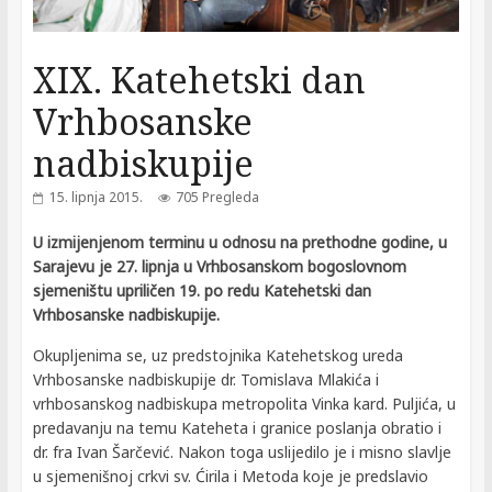
XIX. Katehetski dan
Vrhbosanske
nadbiskupije
15. lipnja 2015.
705 Pregleda
U izmijenjenom terminu u odnosu na prethodne godine, u
Sarajevu je 27. lipnja u Vrhbosanskom bogoslovnom
sjemeništu upriličen 19. po redu Katehetski dan
Vrhbosanske nadbiskupije.
Okupljenima se, uz predstojnika Katehetskog ureda
Vrhbosanske nadbiskupije dr. Tomislava Mlakića i
vrhbosanskog nadbiskupa metropolita Vinka kard. Puljića, u
predavanju na temu Kateheta i granice poslanja obratio i
dr. fra Ivan Šarčević. Nakon toga uslijedilo je i misno slavlje
u sjemenišnoj crkvi sv. Ćirila i Metoda koje je predslavio