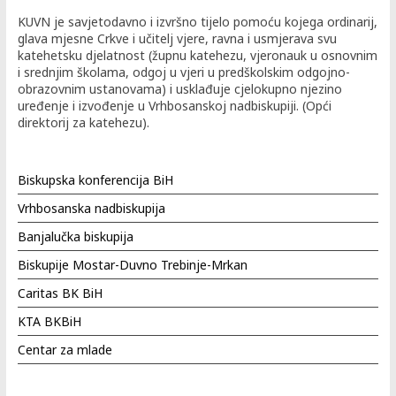
KUVN je savjetodavno i izvršno tijelo pomoću kojega ordinarij,
glava mjesne Crkve i učitelj vjere, ravna i usmjerava svu
katehetsku djelatnost (župnu katehezu, vjeronauk u osnovnim
i srednjim školama, odgoj u vjeri u predškolskim odgojno-
obrazovnim ustanovama) i usklađuje cjelokupno njezino
uređenje i izvođenje u Vrhbosanskoj nadbiskupiji. (Opći
direktorij za katehezu).
Biskupska konferencija BiH
Vrhbosanska nadbiskupija
Banjalučka biskupija
Biskupije Mostar-Duvno Trebinje-Mrkan
Caritas BK BiH
KTA BKBiH
Centar za mlade