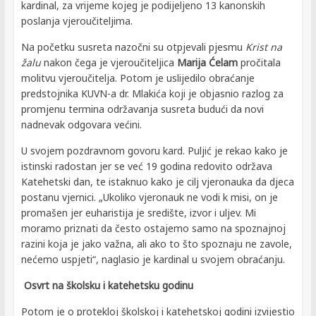
kardinal, za vrijeme kojeg je podijeljeno 13 kanonskih
poslanja vjeroučiteljima.
Na početku susreta nazočni su otpjevali pjesmu
Krist na
žalu
nakon čega je vjeroučiteljica
Marija Ćelam
pročitala
molitvu vjeroučitelja. Potom je uslijedilo obraćanje
predstojnika KUVN-a dr. Mlakića koji je objasnio razlog za
promjenu termina održavanja susreta budući da novi
nadnevak odgovara većini.
U svojem pozdravnom govoru kard. Puljić je rekao kako je
istinski radostan jer se već 19 godina redovito održava
Katehetski dan, te istaknuo kako je cilj vjeronauka da djeca
postanu vjernici. „Ukoliko vjeronauk ne vodi k misi, on je
promašen jer euharistija je središte, izvor i uljev. Mi
moramo priznati da često ostajemo samo na spoznajnoj
razini koja je jako važna, ali ako to što spoznaju ne zavole,
nećemo uspjeti“, naglasio je kardinal u svojem obraćanju.
Osvrt na školsku i katehetsku godinu
Potom je o protekloj školskoj i katehetskoj godini izvijestio