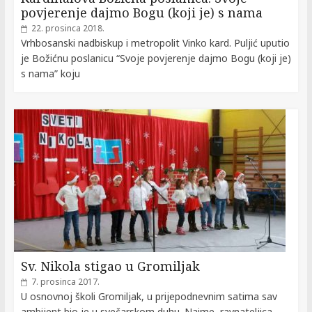
povjerenje dajmo Bogu (koji je) s nama
22. prosinca 2018.
Vrhbosanski nadbiskup i metropolit Vinko kard. Puljić uputio
je Božićnu poslanicu “Svoje povjerenje dajmo Bogu (koji je)
s nama” koju
Sv. Nikola stigao u Gromiljak
7. prosinca 2017.
U osnovnoj školi Gromiljak, u prijepodnevnim satima sav
ambijent bio je u svečarskom duhu. Naime, ravnateljica