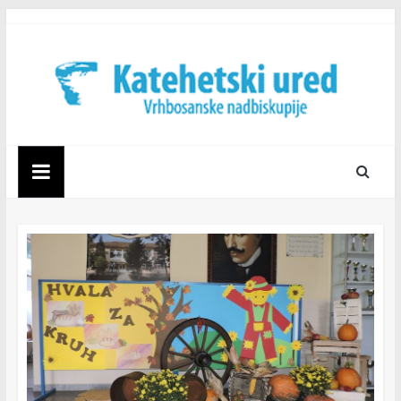
Skip
to
content
Katehetski
ured
Vrhbosanske
nadbiskupije