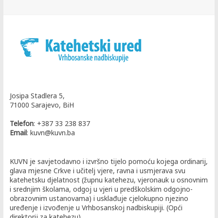
Josipa Stadlera 5,
71000 Sarajevo, BiH
Telefon
: +387 33 238 837
Email
: kuvn@kuvn.ba
KUVN je savjetodavno i izvršno tijelo pomoću kojega ordinarij,
glava mjesne Crkve i učitelj vjere, ravna i usmjerava svu
katehetsku djelatnost (župnu katehezu, vjeronauk u osnovnim
i srednjim školama, odgoj u vjeri u predškolskim odgojno-
obrazovnim ustanovama) i usklađuje cjelokupno njezino
uređenje i izvođenje u Vrhbosanskoj nadbiskupiji. (Opći
direktorij za katehezu).