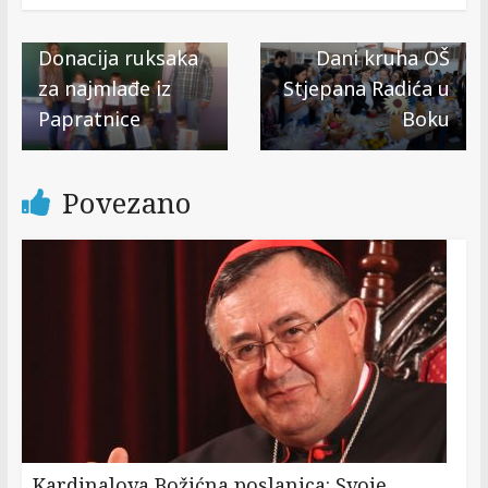
← Previous
Next →
Donacija ruksaka
Dani kruha OŠ
za najmlađe iz
Stjepana Radića u
Papratnice
Boku
Povezano
Kardinalova Božićna poslanica: Svoje