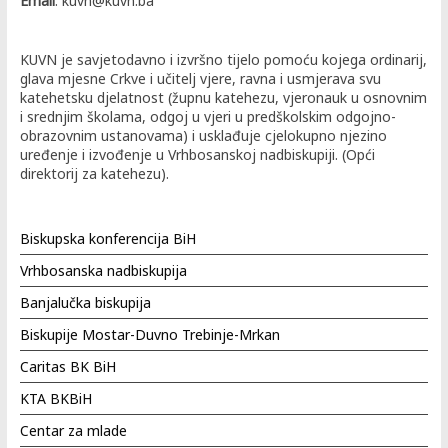
Email
: kuvn@kuvn.ba
KUVN je savjetodavno i izvršno tijelo pomoću kojega ordinarij,
glava mjesne Crkve i učitelj vjere, ravna i usmjerava svu
katehetsku djelatnost (župnu katehezu, vjeronauk u osnovnim
i srednjim školama, odgoj u vjeri u predškolskim odgojno-
obrazovnim ustanovama) i usklađuje cjelokupno njezino
uređenje i izvođenje u Vrhbosanskoj nadbiskupiji. (Opći
direktorij za katehezu).
Biskupska konferencija BiH
Vrhbosanska nadbiskupija
Banjalučka biskupija
Biskupije Mostar-Duvno Trebinje-Mrkan
Caritas BK BiH
KTA BKBiH
Centar za mlade