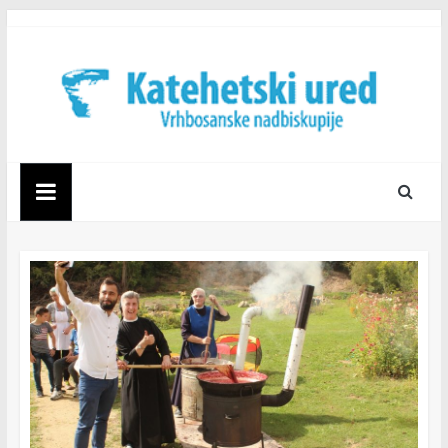
Skip
to
content
Katehetski
ured
Vrhbosanske
nadbiskupije