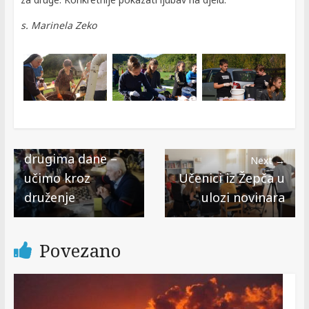
s. Marinela Zeko
← Previous
Uljepšajmo jedni
drugima dane –
Next →
učimo kroz
Učenici iz Žepča u
druženje
ulozi novinara
Povezano