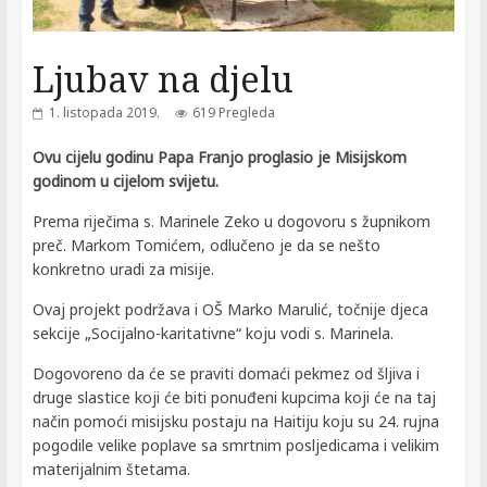
Ljubav na djelu
1. listopada 2019.
619 Pregleda
Ovu cijelu godinu Papa Franjo proglasio je Misijskom
godinom u cijelom svijetu.
Prema riječima s. Marinele Zeko u dogovoru s župnikom
preč. Markom Tomićem, odlučeno je da se nešto
konkretno uradi za misije.
Ovaj projekt podržava i OŠ Marko Marulić, točnije djeca
sekcije „Socijalno-karitativne“ koju vodi s. Marinela.
Dogovoreno da će se praviti domaći pekmez od šljiva i
druge slastice koji će biti ponuđeni kupcima koji će na taj
način pomoći misijsku postaju na Haitiju koju su 24. rujna
pogodile velike poplave sa smrtnim posljedicama i velikim
materijalnim štetama.