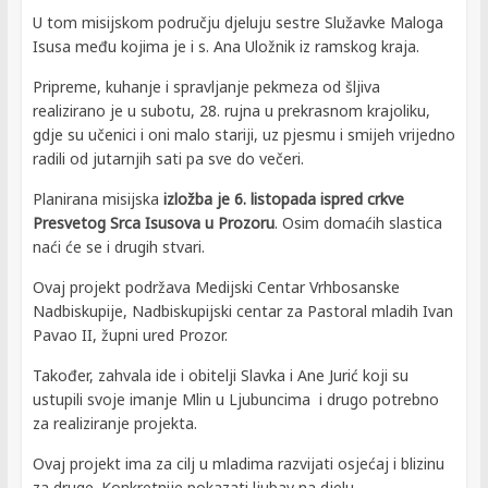
U tom misijskom području djeluju sestre Služavke Maloga
Isusa među kojima je i s. Ana Uložnik iz ramskog kraja.
Pripreme, kuhanje i spravljanje pekmeza od šljiva
realizirano je u subotu, 28. rujna u prekrasnom krajoliku,
gdje su učenici i oni malo stariji, uz pjesmu i smijeh vrijedno
radili od jutarnjih sati pa sve do večeri.
Planirana misijska
izložba je 6. listopada ispred crkve
Presvetog Srca Isusova u Prozoru
. Osim domaćih slastica
naći će se i drugih stvari.
Ovaj projekt podržava Medijski Centar Vrhbosanske
Nadbiskupije, Nadbiskupijski centar za Pastoral mladih Ivan
Pavao II, župni ured Prozor.
Također, zahvala ide i obitelji Slavka i Ane Jurić koji su
ustupili svoje imanje Mlin u Ljubuncima i drugo potrebno
za realiziranje projekta.
Ovaj projekt ima za cilj u mladima razvijati osjećaj i blizinu
za druge. Konkretnije pokazati ljubav na djelu.