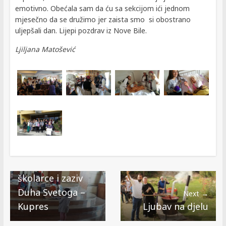
emotivno. Obećala sam da ću sa sekcijom ići jednom
mjesečno da se družimo jer zaista smo si obostrano
uljepšali dan. Lijepi pozdrav iz Nove Bile.
Ljiljana Matošević
← Previous
Sv. Misa za
školarce i zaziv
Duha Svetoga –
Next →
Kupres
Ljubav na djelu