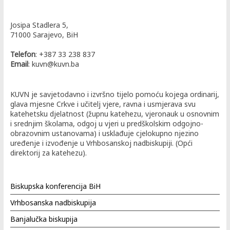
Josipa Stadlera 5,
71000 Sarajevo, BiH
Telefon
: +387 33 238 837
Email
: kuvn@kuvn.ba
KUVN je savjetodavno i izvršno tijelo pomoću kojega ordinarij,
glava mjesne Crkve i učitelj vjere, ravna i usmjerava svu
katehetsku djelatnost (župnu katehezu, vjeronauk u osnovnim
i srednjim školama, odgoj u vjeri u predškolskim odgojno-
obrazovnim ustanovama) i usklađuje cjelokupno njezino
uređenje i izvođenje u Vrhbosanskoj nadbiskupiji. (Opći
direktorij za katehezu).
Biskupska konferencija BiH
Vrhbosanska nadbiskupija
Banjalučka biskupija