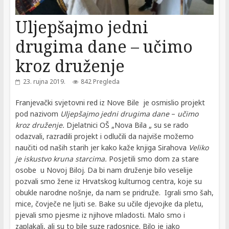
Uljepšajmo jedni
drugima dane – učimo
kroz druženje
23. rujna 2019.
842 Pregleda
Franjevački svjetovni red iz Nove Bile je osmislio projekt
pod nazivom
Uljepšajmo jedni drugima dane
–
učimo
kroz druženje.
Djelatnici OŠ „Nova Bila „ su se rado
odazvali, razradili projekt i odlučili da najviše možemo
naučiti od naših starih jer kako kaže knjiga Sirahova
Veliko
je iskustvo kruna starcima.
Posjetili smo dom za stare
osobe u Novoj Biloj. Da bi nam druženje bilo veselije
pozvali smo žene iz Hrvatskog kulturnog centra, koje su
obukle narodne nošnje, da nam se pridruže. Igrali smo šah,
mice, čovječe ne ljuti se. Bake su učile djevojke da pletu,
pjevali smo pjesme iz njihove mladosti. Malo smo i
zaplakali, ali su to bile suze radosnice. Bilo je jako