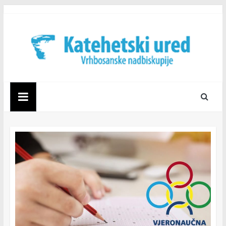
Skip
to
content
Katehetski
ured
Vrhbosanske
nadbiskupije