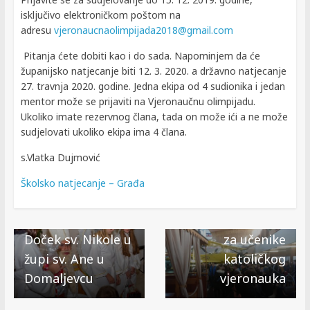
isključivo elektroničkom poštom na
adresu
vjeronaucnaolimpijada2018@
gmail.com
Pitanja ćete dobiti kao i do sada. Napominjem da će
županijsko natjecanje biti 12. 3. 2020. a državno natjecanje
27. travnja 2020. godine. Jedna ekipa od 4 sudionika i jedan
mentor može se prijaviti na Vjeronaučnu olimpijadu.
Ukoliko imate rezervnog člana, tada on može ići a ne može
sudjelovati ukoliko ekipa ima 4 člana.
s.Vlatka Dujmović
Školsko natjecanje – Građa
Next →
Advent u Zagrebu
← Previous
Doček sv. Nikole u
za učenike
župi sv. Ane u
katoličkog
Domaljevcu
vjeronauka