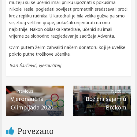
muzeju su se učenici imali priliku upoznati s pokusima
Nikole Tesle, pogledati povijest prometnih sredstava i proći
kroz repliku rudnika. U katedrali je bila velika gužva pa smo
se, zbog veličine grupe, pokušali orijentirati na ono
najbitnije. Nakon obilaska katedrale, učenici su imali
vrijeme za slobodno razgledavanje sadržaja Adventa.
Ovim putem želim zahvaliti našem donatoru koji je uvelike
pokrio putne troškove učenika.
Ivan Šarčević, vjeroučitelj
← Previous
Next →
Vjeronaučna
Božićni sajam u
Olimpijada 2020.
Brčkom
Povezano