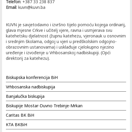
Telefon
: +387 33 238 837
Email
: kuvn@kuvn.ba
KUVN je savjetodavno i izvršno tijelo pomoću kojega ordinarij,
glava mjesne Crkve i učitelj vjere, ravna i usmjerava svu
katehetsku djelatnost (župnu katehezu, vjeronauk u osnovnim
i srednjim školama, odgoj u vjeri u predškolskim odgojno-
obrazovnim ustanovama) i usklađuje cjelokupno njezino
uređenje i izvođenje u Vrhbosanskoj nadbiskupiji. (Opći
direktorij za katehezu).
Biskupska konferencija BiH
Vrhbosanska nadbiskupija
Banjalučka biskupija
Biskupije Mostar-Duvno Trebinje-Mrkan
Caritas BK BiH
KTA BKBiH