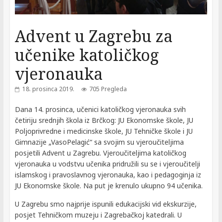
Advent u Zagrebu za
učenike katoličkog
vjeronauka
18. prosinca 2019.
705 Pregleda
Dana 14. prosinca, učenici katoličkog vjeronauka svih
četiriju srednjih škola iz Brčkog: JU Ekonomske škole, JU
Poljoprivredne i medicinske škole, JU Tehničke škole i JU
Gimnazije „VasoPelagić“ sa svojim su vjeroučiteljima
posjetili Advent u Zagrebu. Vjeroučiteljima katoličkog
vjeronauka u vodstvu učenika pridružili su se i vjeroučitelji
islamskog i pravoslavnog vjeronauka, kao i pedagoginja iz
JU Ekonomske škole. Na put je krenulo ukupno 94 učenika.
U Zagrebu smo najprije ispunili edukacijski vid ekskurzije,
posjet Tehničkom muzeju i Zagrebačkoj katedrali. U