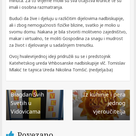
minuta. Za to vrijeme molili su sva otajstva krunice te su
imali i osobna razmatranja.
Budući da žive i djeluju u različitim dijelovima nadbiskupije,
ali i zbog nemogućnosti fizičke blizine, svatko je molio u
svomu domu. Nakana je bila stvoriti molitveno zajedništvo,
makar i virtualno, te moliti Gospodina za snagu i mudrost
za život i djelovanje u sadašnjem trenutku.
Ovoj hvalevrijednoj ideji pridružili su se i predstojnik
Katehetskog ureda Vrhbosanske nadbiskupije vlč. Tomislav
Mlakić te tajnica Ureda Nikolina Tomšić. (nedjelja.ba)
← Previous
Next →
Blagdan Svih
Iz kuhinje i pera
Svetih u
jednog
Vidovicama
vjeroučitelja
Povezano