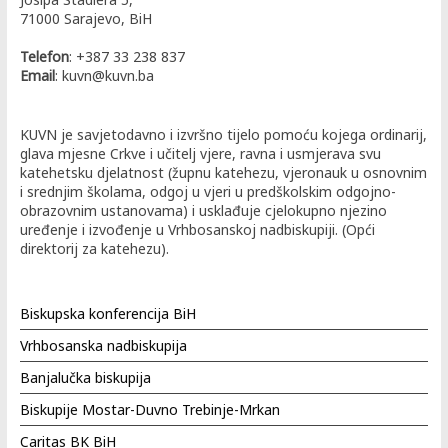
71000 Sarajevo, BiH
Telefon
: +387 33 238 837
Email
: kuvn@kuvn.ba
KUVN je savjetodavno i izvršno tijelo pomoću kojega ordinarij,
glava mjesne Crkve i učitelj vjere, ravna i usmjerava svu
katehetsku djelatnost (župnu katehezu, vjeronauk u osnovnim
i srednjim školama, odgoj u vjeri u predškolskim odgojno-
obrazovnim ustanovama) i usklađuje cjelokupno njezino
uređenje i izvođenje u Vrhbosanskoj nadbiskupiji. (Opći
direktorij za katehezu).
Biskupska konferencija BiH
Vrhbosanska nadbiskupija
Banjalučka biskupija
Biskupije Mostar-Duvno Trebinje-Mrkan
Caritas BK BiH