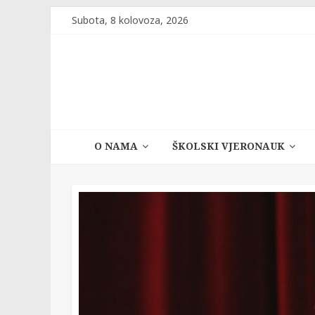
Skip
Subota, 8 kolovoza, 2026
to
content
Katehetski
O NAMA
ŠKOLSKI VJERONAUK
ured
Vrhbosanske
nadbiskupije