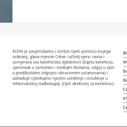
KUVN je savjetodavno i izvršno tijelo pomoću kojega
Bi
ordinarij, glava mjesne Crkve i učitelj vjere, ravna i
usmjerava svu katehetsku djelatnost (župnu katehezu,
Vr
vjeronauk u osnovnim i srednjim školama, odgoj u vjeri
Ba
u predškolskim odgojno-obrazovnim ustanovama) i
usklađuje cjelokupno njezino uređenje i izvođenje u
B
Vrhbosanskoj nadbiskupiji. (Opći direktorij za katehezu).
Ca
K
C