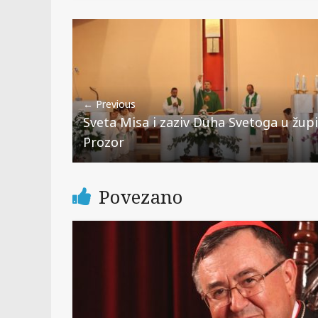
← Previous
Sveta Misa i zaziv Duha Svetoga u župi
Prozor
Povezano