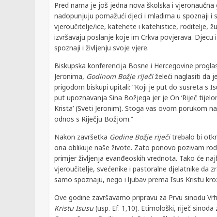
Pred nama je još jedna nova školska i vjeronaučna 
nadopunjuju pomažući djeci i mladima u spoznaji i s
vjeroučitelje/ice, katehete i katehistice, roditelje,
izvršavaju poslanje koje im Crkva povjerava. Djecu i
spoznaji i življenju svoje vjere.
Biskupska konferencija Bosne i Hercegovine proglas
Jeronima,
Godinom Božje riječi
želeći naglasiti da je
prigodom biskupi upitali: “Koji je put do susreta s
put upoznavanja Sina Božjega jer je On ‘Riječ tije
Krista’ (Sveti Jeronim). Stoga vas ovom porukom 
odnos s Riječju Božjom.”
Nakon završetka
Godine Božje riječi
trebalo bi otkr
ona oblikuje naše živote. Zato ponovo pozivam rodit
primjer življenja evanđeoskih vrednota. Tako će naj
vjeroučitelje, svećenike i pastoralne djelatnike da zr
samo spoznaju, nego i ljubav prema Isus Kristu kroz
Ove godine završavamo pripravu za Prvu sinodu Vr
Kristu
Isusu
(usp. Ef. 1,10). Etimološki, riječ sinod