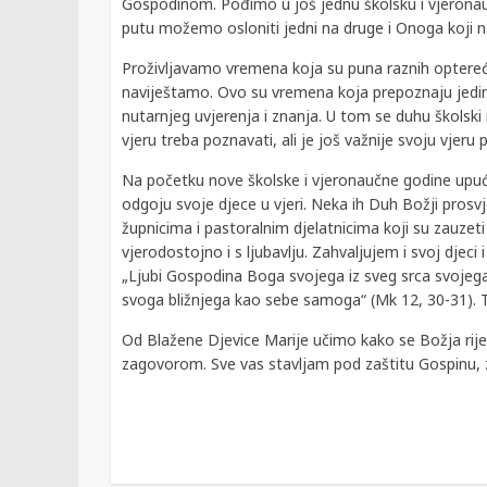
Gospodinom. Pođimo u još jednu školsku i vjeronau
putu možemo osloniti jedni na druge i Onoga koji na
Proživljavamo vremena koja su puna raznih optereć
naviještamo. Ovo su vremena koja prepoznaju jedin
nutarnjeg uvjerenja i znanja. U tom se duhu školski i
vjeru treba poznavati, ali je još važnije svoju vjeru p
Na početku nove školske i vjeronaučne godine upuću
odgoju svoje djece u vjeri. Neka ih Duh Božji prosv
župnicima i pastoralnim djelatnicima koji su zauzet
vjerodostojno i s ljubavlju. Zahvaljujem i svoj djeci i
„Ljubi Gospodina Boga svojega iz sveg srca svojega i
svoga bližnjega kao sebe samoga“ (Mk 12, 30-31). Tko 
Od Blažene Djevice Marije učimo kako se Božja rije
zagovorom. Sve vas stavljam pod zaštitu Gospinu, z