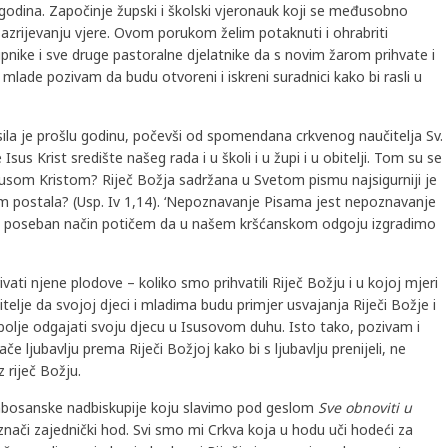
godina. Započinje župski i školski vjeronauk koji se međusobno
azrijevanju vjere. Ovom porukom želim potaknuti i ohrabriti
 župnike i sve druge pastoralne djelatnike da s novim žarom prihvate i
 mlade pozivam da budu otvoreni i iskreni suradnici kako bi rasli u
ila je prošlu godinu, počevši od spomendana crkvenog naučitelja Sv.
 Isus Krist središte našeg rada i u školi i u župi i u obitelji. Tom su se
 Isusom Kristom? Riječ Božja sadržana u Svetom pismu najsigurniji je
lom postala? (Usp. Iv 1,14). ‘Nepoznavanje Pisama jest nepoznavanje
na poseban način potičem da u našem kršćanskom odgoju izgradimo
ivati njene plodove – koliko smo prihvatili Riječ Božju i u kojoj mjeri
elje da svojoj djeci i mladima budu primjer usvajanja Riječi Božje i
bolje odgajati svoju djecu u Isusovom duhu. Isto tako, pozivam i
ače ljubavlju prema Riječi Božjoj kako bi s ljubavlju prenijeli, ne
 riječ Božju.
hbosanske nadbiskupije koju slavimo pod geslom
Sve obnoviti u
a znači zajednički hod. Svi smo mi Crkva koja u hodu uči hodeći za