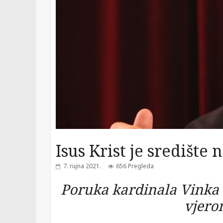
Isus Krist je središte 
7. rujna 2021.
656 Pregleda
Poruka kardinala Vinka P
vjero