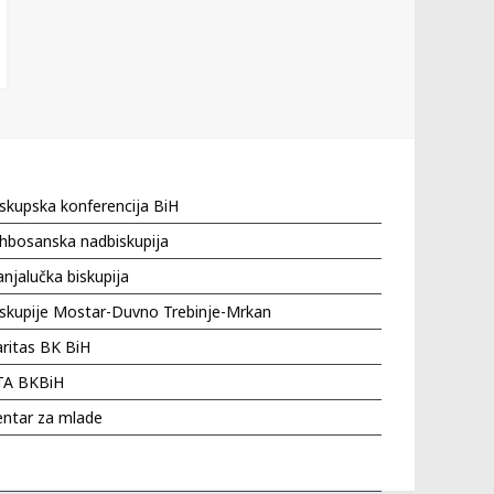
skupska konferencija BiH
hbosanska nadbiskupija
njalučka biskupija
iskupije Mostar-Duvno Trebinje-Mrkan
ritas BK BiH
TA BKBiH
entar za mlade