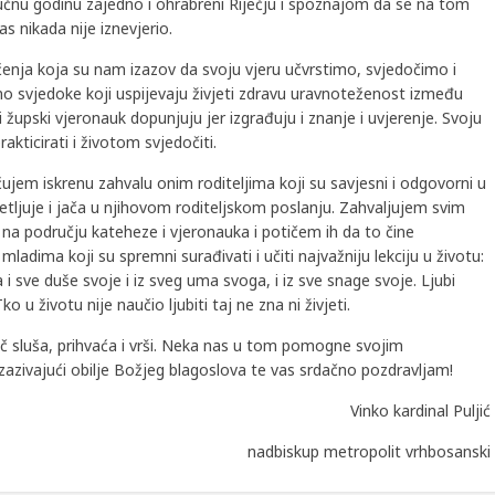
čnu godinu zajedno i ohrabreni Riječju i spoznajom da se na tom
s nikada nije iznevjerio.
enja koja su nam izazov da svoju vjeru učvrstimo, svjedočimo i
o svjedoke koji uspijevaju živjeti zdravu uravnoteženost između
 župski vjeronauk dopunjuju jer izgrađuju i znanje i uvjerenje. Svoju
rakticirati i životom svjedočiti.
jem iskrenu zahvalu onim roditeljima koji su savjesni i odgovorni u
jetljuje i jača u njihovom roditeljskom poslanju. Zahvaljujem svim
i na području kateheze i vjeronauka i potičem ih da to čine
 mladima koji su spremni surađivati i učiti najvažniju lekciju u životu:
 sve duše svoje i iz sveg uma svoga, i iz sve snage svoje. Ljubi
u životu nije naučio ljubiti taj ne zna ni živjeti.
č sluša, prihvaća i vrši. Neka nas u tom pomogne svojim
azivajući obilje Božjeg blagoslova te vas srdačno pozdravljam!
Vinko kardinal Puljić
nadbiskup metropolit vrhbosanski