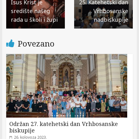
Isus Krist je
25. Katehetski dan
središte našeg
Vrhbosanske
rada u školi i župi
nadbiskupije
Povezano
Održan 27. katehetski dan Vrhbosanske
biskupije
26. kolovoza 2023.