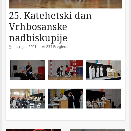
25. Katehetski dan
Vrhbosanske
nadbiskupije
11. rujna 2021.
837 Pregleda
← Previous
Next →