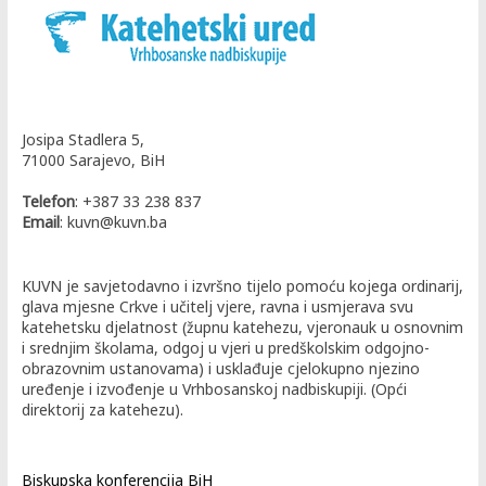
Josipa Stadlera 5,
71000 Sarajevo, BiH
Telefon
: +387 33 238 837
Email
: kuvn@kuvn.ba
KUVN je savjetodavno i izvršno tijelo pomoću kojega ordinarij,
glava mjesne Crkve i učitelj vjere, ravna i usmjerava svu
katehetsku djelatnost (župnu katehezu, vjeronauk u osnovnim
i srednjim školama, odgoj u vjeri u predškolskim odgojno-
obrazovnim ustanovama) i usklađuje cjelokupno njezino
uređenje i izvođenje u Vrhbosanskoj nadbiskupiji. (Opći
direktorij za katehezu).
Biskupska konferencija BiH