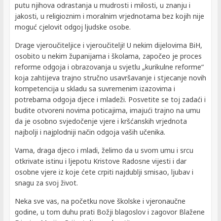
putu njihova odrastanja u mudrosti i milosti, u znanju i
jakosti, u religioznim i moralnim vrjednotama bez kojih nije
moguć cjelovit odgoj ljudske osobe.
Drage vjeroučiteljice i vjeroučitelji! U nekim dijelovima BiH,
osobito u nekim županijama i školama, započeo je proces
reforme odgoja i obrazovanja u svjetlu „kurikulne reforme“
koja zahtijeva trajno stručno usavršavanje i stjecanje novih
kompetencija u skladu sa suvremenim izazovima i
potrebama odgoja djece i mladeži. Posvetite se toj zadaći i
budite otvoreni novima poticajima, imajući trajno na umu
da je osobno svjedočenje vjere i kršćanskih vrjednota
najbolji i najplodniji način odgoja vaših učenika.
Vama, draga djeco i mladi, želimo da u svom umu i srcu
otkrivate istinu i ljepotu Kristove Radosne vijesti i dar
osobne vjere iz koje ćete crpiti najdublji smisao, ljubav i
snagu za svoj život.
Neka sve vas, na početku nove školske i vjeronaučne
godine, u tom duhu prati Božji blagoslov i zagovor Blažene