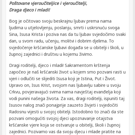
Poštovane vjeroučiteljice i vjeroučitelji,
Draga djeco i mladi!
Bog je očitovao svoju beskrajnu ljubav prema nama
ljudima u utjelovljenju, poslanju, smrti i uskrsnuću svoga
Sina, Isusa Krista i poziva nas da tu ljubav svjedočimo svaki
dan, u svom radu, učenju, molitvi i dobrim djelima. To
svjedočenje kršćanske ljubavi događa se u obitelji i školi, u
župnoj zajednici i društvu u kojemu živimo.
Dragi roditelji, djeco i mladi! Sakramentom krštenja
započeo je naš kršćanski život u kojem smo pozvani rasti u
vjeri i odlučiti se slijediti Isusa koji je Istina, Put i Život.
Upravo on, Isus Krist, svojom nas ljubavlju sabire u svoju
Crkvu, povjeravajući svima nama navještaj evanđelja koji
vodi punini našega života. Za vas, dragi roditelji, ispuniti taj
Isusov nalog znači ponajprije zauzeto živjeti i svjedočiti
Radosnu vijesti u svojoj obitelji. Istodobno to znači da ste
pozvani omogućiti svojoj djeci upoznavanje otajstva
kršćanske vjere koja se ostvaruje u obitelji, školi i župnoj
zajednici. Pozivamo vas da svoju djecu i mlade pratite na