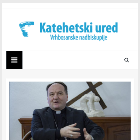
Skip
to
content
Katehetski
ured
Vrhbosanske
nadbiskupije