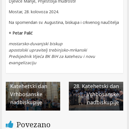
Djevice Marije, Prijestolja mudrosti!
Mostar, 28. kolovoza 2024.
Na spomendan sv. Augustina, biskupa i crkvenog naučitelja
+ Petar Palić
mostarsko-duvanjski biskup
apostolski upravitelj trebinjsko-mrkanski
Predsjednik Vijeća BK BiH za katehezu i novu
evangelizaciju
← Previous
Poziv na 28.
Next →
Katehetski dan
28. Katehetski dan
Vrhbosanske
Vrhbosanske
nadbiskupije
nadbiskupije
Povezano