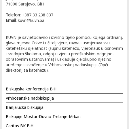
71000 Sarajevo, BiH
Telefon
: +387 33 238 837
Email
: kuvn@kuvn.ba
KUVN je savjetodavno i izvršno tijelo pomoću kojega ordinarij,
glava mjesne Crkve i učitelj vjere, ravna i usmjerava svu
katehetsku djelatnost (župnu katehezu, vjeronauk u osnovnim
i srednjim školama, odgoj u vjeri u predškolskim odgojno-
obrazovnim ustanovama) i usklađuje cjelokupno njezino
uređenje i izvođenje u Vrhbosanskoj nadbiskupiji. (Opći
direktorij za katehezu).
Biskupska konferencija BiH
Vrhbosanska nadbiskupija
Banjalučka biskupija
Biskupije Mostar-Duvno Trebinje-Mrkan
Caritas BK BiH