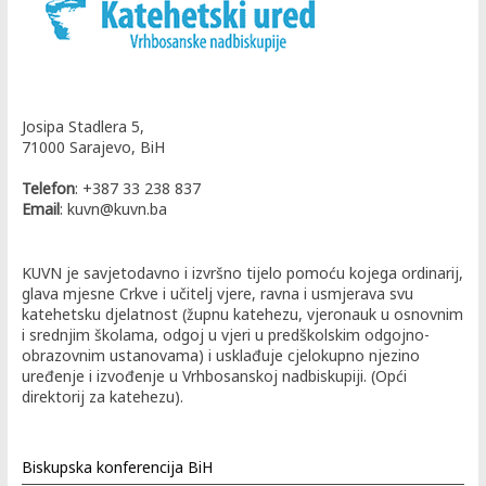
Josipa Stadlera 5,
71000 Sarajevo, BiH
Telefon
: +387 33 238 837
Email
: kuvn@kuvn.ba
KUVN je savjetodavno i izvršno tijelo pomoću kojega ordinarij,
glava mjesne Crkve i učitelj vjere, ravna i usmjerava svu
katehetsku djelatnost (župnu katehezu, vjeronauk u osnovnim
i srednjim školama, odgoj u vjeri u predškolskim odgojno-
obrazovnim ustanovama) i usklađuje cjelokupno njezino
uređenje i izvođenje u Vrhbosanskoj nadbiskupiji. (Opći
direktorij za katehezu).
Biskupska konferencija BiH