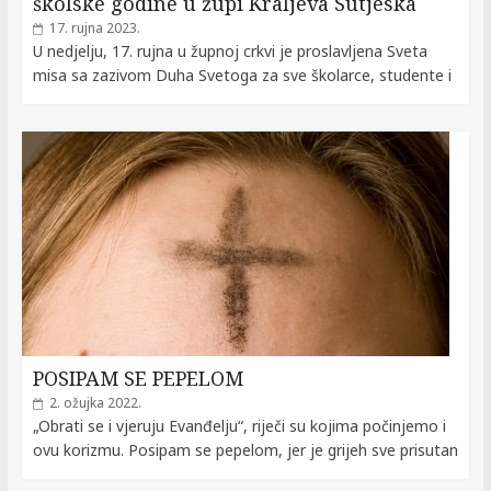
školske godine u župi Kraljeva Sutjeska
17. rujna 2023.
U nedjelju, 17. rujna u župnoj crkvi je proslavljena Sveta
misa sa zazivom Duha Svetoga za sve školarce, studente i
POSIPAM SE PEPELOM
2. ožujka 2022.
„Obrati se i vjeruju Evanđelju“, riječi su kojima počinjemo i
ovu korizmu. Posipam se pepelom, jer je grijeh sve prisutan