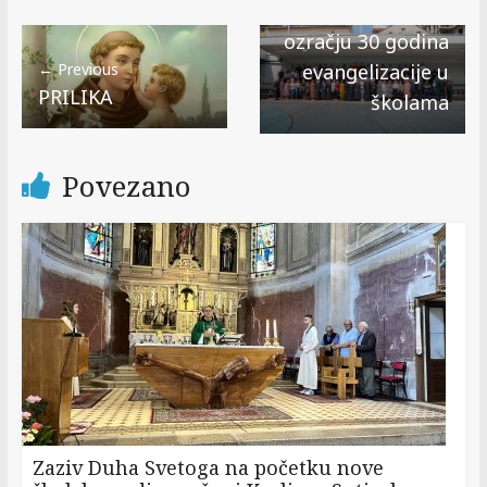
Katehetski dan u
ozračju 30 godina
evangelizacije u
← Previous
PRILIKA
školama
Povezano
Zaziv Duha Svetoga na početku nove