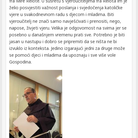
fra Mire Relote. U susretu s vjeroučiteljima fra Relota im je
želio posvjestiti važnost poslanja i svjedočenja katoličke
vjere u svakodnevnom radu s djecom i mladima. Biti
vjeroučitelj ne znači samo navješćivati i prenositi, nego,
napose, živjeti vjeru. Velika je odgovornost na svima jer se
posebno u današnjem vremenu prati sve. Potrebno je biti
jasan u nastupu i dobro se pripremiti da se ništa ne bi
izvuklo iz konteksta. Jedino izgarajući jedni za druge može
se pomoći djeci i mladima da upoznaju i sve više vole
Gospodina.