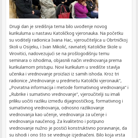
Drugi dan je središnja tema bilo uvođenje novog
kurikuluma u nastavu Katoličkog vjeronauka. Na početku
su voditelji radionica Ivana Hac, vjeroučiteljica u Obrtničkoj
školi u Osijeku, i Ivan Mikolić, ravnatelj Katoličke škole u
Virovitici, nadovezujući se na prošlogodišnju temu
seminara o ishodima, objasnili način vrednovanja prema
kurikularnom pristupu. Novi kurikulum u središte stavlja
učenika i vrednovanje proizlazi iz samih ishoda. Kroz tri
radionice „Vrednovanje u predmetu Katolički vjeronauk“,
„Povratna informacija i metode formativnog vrednovanja“ i
„Rubrike i sumativno vrednovanje“, vjeroučitelji su imali
priliku uočiti razliku između dijagnostičkog, formativnog i
sumativnog vrednovanja, odnosno razlikovanje
vrednovanja kao učenje, vrednovanja za učenje i
vrednovanja naučenog. Za kvalitetno i potpuno
vrednovanje nužno je postići konstruktivno poravnanje, da
su ishodi i ono što se vrednuje izjednačeni. Bilo koja vrsta