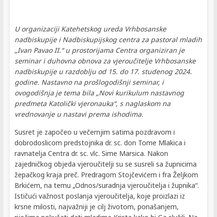
U organizaciji Katehetskog ureda Vrhbosanske
nadbiskupije i Nadbiskupijskog centra za pastoral mladih
„Ivan Pavao II.“ u prostorijama Centra organiziran je
seminar i duhovna obnova za vjeroučitelje Vrhbosanske
nadbiskupije u razdoblju od 15. do 17. studenog 2024.
godine. Nastavno na prošlogodišnji seminar, i
ovogodišnja je tema bila „Novi kurikulum nastavnog
predmeta Katolički vjeronauka“, s naglaskom na
vrednovanje u nastavi prema ishodima.
Susret je započeo u večernjim satima pozdravom i
dobrodoslicom predstojnika dr. sc. don Tome Mlakica i
ravnatelja Centra dr. sc. vlc. Sime Marsica. Nakon
zajedničkog objeda vjeroučitelji su se susreli sa župnicima
žepačkog kraja preč. Predragom Stojčevićem i fra Željkom
Brkićem, na temu „Odnos/suradnja vjeroučitelja i župnika“.
Ističući važnost poslanja vjeroučitelja, koje proizlazi iz
krsne milosti, najvažniji je cilj životom, ponašanjem,