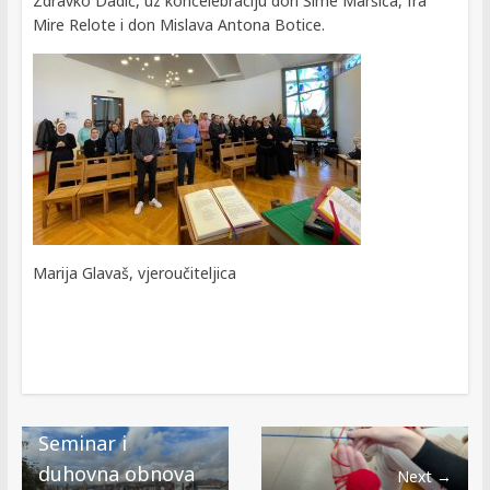
Zdravko Dadić, uz koncelebraciju don Šime Maršića, fra
Mire Relote i don Mislava Antona Botice.
Marija Glavaš, vjeroučiteljica
← Previous
Seminar i
duhovna obnova
Next →