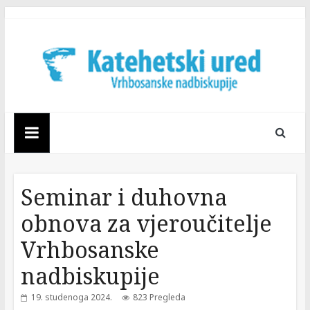
Skip
to
content
Katehetski
ured
Vrhbosanske
Seminar i duhovna
nadbiskupije
obnova za vjeroučitelje
Vrhbosanske
nadbiskupije
19. studenoga 2024.
823 Pregleda