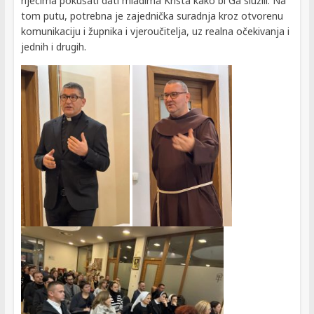
riječima pokušati dati mladima Krista kako bi Ga služili. Na
tom putu, potrebna je zajednička suradnja kroz otvorenu
komunikaciju i župnika i vjeroučitelja, uz realna očekivanja i
jednih i drugih.