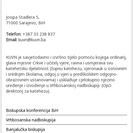
Josipa Stadlera 5,
71000 Sarajevo, BiH
Telefon
: +387 33 238 837
Email
: kuvn@kuvn.ba
KUVN je savjetodavno i izvršno tijelo pomoću kojega ordinarij,
glava mjesne Crkve i učitelj vjere, ravna i usmjerava svu
katehetsku djelatnost (župnu katehezu, vjeronauk u osnovnim
i srednjim školama, odgoj u vjeri u predškolskim odgojno-
obrazovnim ustanovama) i usklađuje cjelokupno njezino
uređenje i izvođenje u Vrhbosanskoj nadbiskupiji. (Opći
direktorij za katehezu).
Biskupska konferencija BiH
Vrhbosanska nadbiskupija
Banjalučka biskupija