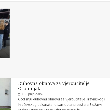
a
Duhovna obnova za vjeroučitelje –
Gromiljak
10. lipnja 2015.
Godišnju duhovnu obnovu za vjeroučitelje Travničkog i
Kreševskog dekanata, u samostanu sestara Služavki
Malog Isusa na Gromiljaku animirao je i