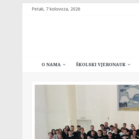
Skip
Petak, 7 kolovoza, 2026
to
content
Katehetski
O NAMA
ŠKOLSKI VJERONAUK
ured
Vrhbosanske
nadbiskupije