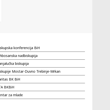
skupska konferencija BiH
hbosanska nadbiskupija
njalučka biskupija
iskupije Mostar-Duvno Trebinje-Mrkan
ritas BK BiH
TA BKBiH
entar za mlade