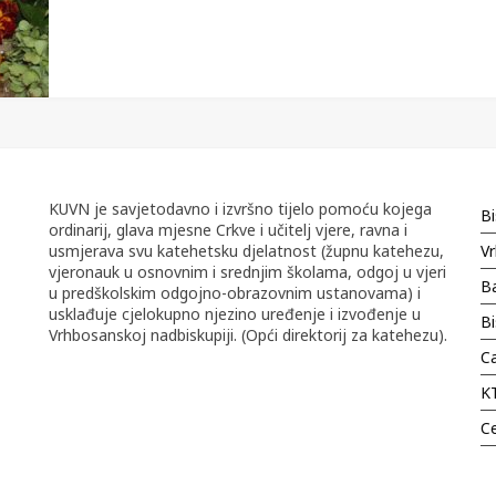
KUVN je savjetodavno i izvršno tijelo pomoću kojega
Bi
ordinarij, glava mjesne Crkve i učitelj vjere, ravna i
usmjerava svu katehetsku djelatnost (župnu katehezu,
Vr
vjeronauk u osnovnim i srednjim školama, odgoj u vjeri
Ba
u predškolskim odgojno-obrazovnim ustanovama) i
usklađuje cjelokupno njezino uređenje i izvođenje u
B
Vrhbosanskoj nadbiskupiji. (Opći direktorij za katehezu).
Ca
K
C