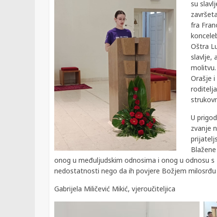
su slavl
završeta
fra Fran
koncele
Oštra Lu
slavlje,
molitvu.
Orašje i
roditelj
strukovn
U prigod
zvanje n
prijatel
Blažene 
onog u međuljudskim odnosima i onog u odnosu s Bo
nedostatnosti nego da ih povjere Božjem milosrđu i
Gabrijela Miličević Mikić, vjeroučiteljica