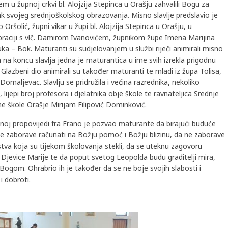
jem u župnoj crkvi bl. Alojzija Stepinca u Orašju zahvalili Bogu za
k svojeg srednjoškolskog obrazovanja. Misno slavlje predslavio je
o Oršolić, župni vikar u župi bl. Alojzija Stepinca u Orašju, u
braciji s vlč. Damirom Ivanovićem, župnikom župe Imena Marijina
ka – Bok. Maturanti su sudjelovanjem u službi riječi animirali misno
 a na koncu slavlja jedna je maturantica u ime svih izrekla prigodnu
 Glazbeni dio animirali su također maturanti te mladi iz župa Tolisa,
 Domaljevac. Slavlju se pridružila i većina razrednika, nekoliko
a, lijepi broj profesora i djelatnika obje škole te ravnateljica Srednje
e škole Orašje Mirijam Filipović Dominković.
noj propovijedi fra Frano je pozvao maturante da birajući buduće
e zaborave računati na Božju pomoć i Božju blizinu, da ne zaborave
jstva koja su tijekom školovanja stekli, da se uteknu zagovoru
Djevice Marije te da poput svetog Leopolda budu graditelji mira,
gom. Ohrabrio ih je također da se ne boje svojih slabosti i
 dobroti.