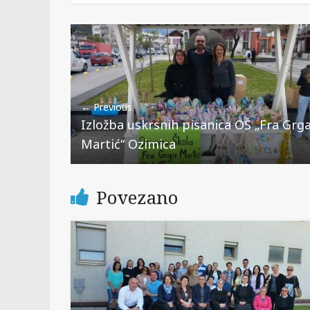
← Previous
Izložba uskrsnih pisanica OŠ „Fra Grg
Martić“ Ozimica
Povezano