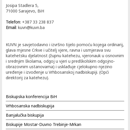
Josipa Stadlera 5,
71000 Sarajevo, BiH
Telefon
: +387 33 238 837
Email
: kuvn@kuvn.ba
KUVN je savjetodavno i izvršno tijelo pomoću kojega ordinarij,
glava mjesne Crkve i učitelj vjere, ravna i usmjerava svu
katehetsku djelatnost (župnu katehezu, vjeronauk u osnovnim
i srednjim školama, odgoj u vjeri u predškolskim odgojno-
obrazovnim ustanovama) i usklađuje cjelokupno njezino
uređenje i izvođenje u Vrhbosanskoj nadbiskupiji. (Opći
direktorij za katehezu).
Biskupska konferencija BiH
Vrhbosanska nadbiskupija
Banjalučka biskupija
Biskupije Mostar-Duvno Trebinje-Mrkan