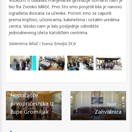
Visokom. U obilasku Franjevačke gimnazije domaćin nam je
bio fra Zvonko Miličić. Prvo što smo posjetili bila je nanovo
izgrađena dvorana za učenike. Potom smo se zaputili
prema knjižnici, učionicama, kabinetima i ostalim uredima
centra. Visoko nam je bilo posljednje odredište
jednodnevnog izleta Katoličkim centrima.
Valentina Mioč i Ivana Smoljo IX.b
← Previous
Hodočašće
prvopričesnika iz
Next →
župe Gromiljak
Zahvalnica