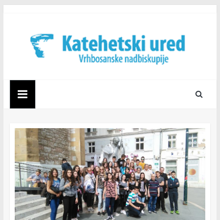
Skip
to
content
Katehetski
ured
Vrhbosanske
nadbiskupije