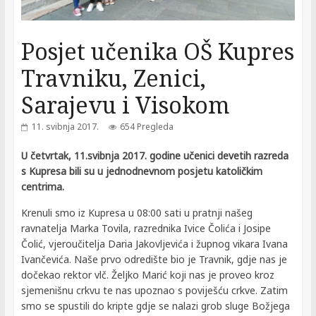
Posjet učenika OŠ Kupres
Travniku, Zenici,
Sarajevu i Visokom
11. svibnja 2017.
654 Pregleda
U četvrtak, 11.svibnja 2017. godine učenici devetih razreda
s Kupresa bili su u jednodnevnom posjetu katoličkim
centrima.
Krenuli smo iz Kupresa u 08:00 sati u pratnji našeg
ravnatelja Marka Tovila, razrednika Ivice Čolića i Josipe
Čolić, vjeroučitelja Daria Jakovljevića i župnog vikara Ivana
Ivančevića. Naše prvo odredište bio je Travnik, gdje nas je
dočekao rektor vlč. Željko Marić koji nas je proveo kroz
sjemenišnu crkvu te nas upoznao s poviješću crkve. Zatim
smo se spustili do kripte gdje se nalazi grob sluge Božjega