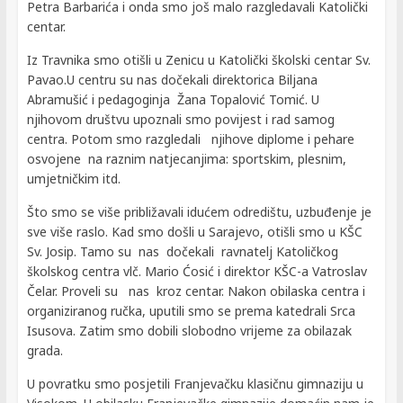
Petra Barbarića i onda smo još malo razgledavali Katolički
centar.
Iz Travnika smo otišli u Zenicu u Katolički školski centar Sv.
Pavao.U centru su nas dočekali direktorica Biljana
Abramušić i pedagoginja Žana Topalović Tomić. U
njihovom društvu upoznali smo povijest i rad samog
centra. Potom smo razgledali njihove diplome i pehare
osvojene na raznim natjecanjima: sportskim, plesnim,
umjetničkim itd.
Što smo se više približavali idućem odredištu, uzbuđenje je
sve više raslo. Kad smo došli u Sarajevo, otišli smo u KŠC
Sv. Josip. Tamo su nas dočekali ravnatelj Katoličkog
školskog centra vlč. Mario Ćosić i direktor KŠC-a Vatroslav
Čelar. Proveli su nas kroz centar. Nakon obilaska centra i
organiziranog ručka, uputili smo se prema katedrali Srca
Isusova. Zatim smo dobili slobodno vrijeme za obilazak
grada.
U povratku smo posjetili Franjevačku klasičnu gimnaziju u