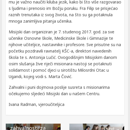
mu je važno naučiti kiluba jezik, kako bi što više razgovarao
s ljudima i prenosio im Božju poruku. Fra Filip se prisjećao
raznih trenutaka iz svog života, na što su ga potaknula
mnoga zanimljiva pitanja učenika.
Misijski dan organiziran je 7. studenog 2017. god. za sve
učenike Osnovne škole, Medicinske škole i Gimnazije te
njihove učiteljice, nastavnike i profesore. Sve prisutne su na
početku pozdravili ravnatelj KŠC-a, direktori navedenih
škola te s. Antonija Lučić. Ovogodišnjim Misijskim danom
osim slušanja žive riječi misionara nastoji se potaknuti
solidarnost i pomoć djeci u sirotištu Milosrdni Otac u
Ugandi, kojeg vodi s. Marta Čović.
Zahvalni i puni dojmova poslije susreta s misionarima
očekujemo sljedeći Misijski dan u našem Centru.
Ivana Radman, vjeroučiteljica
← Previous
Dani kruha i
zahvalnosti za
Next →