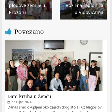
plodove zemlje u
Božićna radionica
Prozoru
u Vidovicama
Povezano
Dani kruha u Žepču
27. rujna 2024.
Danas smo okupljeni oko zajedničkog stola i uz blagoslov