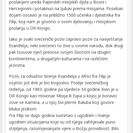
poslanjem ureda Papinskih misijskih djela u Bosni i
Hercegovini i potaknuo na ljubav prema misijama. Poseban
dojam ostavio je na približno 1500 učenika i djelatnika fra
Filip, koji nam je govorio o svom djelovanju i misijskom
poslanju u DR Kongo.
Iako je svaki svećenički poziv zapravo poziv za naviještanje
Evanđelja, neki svećenici to žive u svome narodu, dok drugi
pak Isusove riječi prenose svojim životom na drugim
kontinentima, u drugačijim kulturama i na različitim
jezicima.
Poziv za odvažno širenje Evanđelja u Africi fra Filip je
osjetio još dok je bio bogoslov. Poslije svećeničkog
ređenja, od 1983. godine pa sljedeće 34 godine živio je u
DR Kongo kao misionar. Misija ili župa u kojoj je boravio
zove se Kamina, a u njoj živi pleme Baluba koji govore
kiluba jezikom.
Fra Filip se dugo godina susretao s ugodnim i manje
ugodnim situacijama koje su od njega zahtijevale puno
strpljenja, razumijevanjate vjere u Božju providnost. Bilo