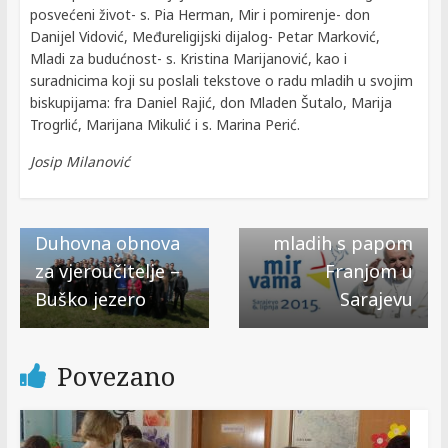
posvećeni život- s. Pia Herman, Mir i pomirenje- don
Danijel Vidović, Međureligijski dijalog- Petar Marković,
Mladi za budućnost- s. Kristina Marijanović, kao i
suradnicima koji su poslali tekstove o radu mladih u svojim
biskupijama: fra Daniel Rajić, don Mladen Šutalo, Marija
Trogrlić, Marijana Mikulić i s. Marina Perić.
Next →
Josip Milanović
Stopama mira –
Himna susreta
← Previous
Duhovna obnova
mladih s papom
za vjeroučitelje –
Franjom u
Buško jezero
Sarajevu
Povezano