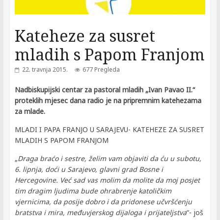
Kateheze za susret
mladih s Papom Franjom
22. travnja 2015.
677 Pregleda
Nadbiskupijski centar za pastoral mladih „Ivan Pavao II.“
proteklih mjesec dana radio je na pripremnim katehezama
za mlade.
MLADI I PAPA FRANJO U SARAJEVU- KATEHEZE ZA SUSRET
MLADIH S PAPOM FRANJOM
„
Draga braćo i sestre, želim vam objaviti da ću u subotu,
6. lipnja, doći u Sarajevo, glavni grad Bosne i
Hercegovine. Već sad vas molim da molite da moj posjet
tim dragim ljudima bude ohrabrenje katoličkim
vjernicima, da posije dobro i da pridonese učvršćenju
bratstva i mira, međuvjerskog dijaloga i prijateljstva
“- još