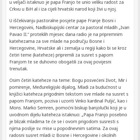
u veljači istaknuo je papa Franjo te unio veliku radost za
Crkvu u BiH al i iza cijeli hrvatski narod koji živi u njoj.
U iščekivanju pastoralne posjete pape Franje Bosni i
Hercegovini, Nadbiskupijski centar za pastoral mladih „Ivan
Pavao II.“ proteklih mjesec dana radio je na pripremnim
katehezama za sve mlade na području Bosne i
Hercegovine, Hrvatske ali i zemalja u regiji kako bi se kroz
četiri teme (kateheze) pripremili za susret s papom
Franjom te se duhovno obogatili za ovaj povijesni
trenutak.
Osim četiri kateheze na teme: Bogu posvećeni život, Mir i
pomirenje, Međureligijski dijalog, Mladi za budućnost u
knjižici kateheza prigodnim tekstom sve mlade na susret s
papom Franjom, poziva i uzoriti Vinko kardinal Puljić, kao i
Mons. Marko Semren, pomoćni biskup banjolučki koji je u
uvodnom dijelu kateheza istaknuo: „Papa Franjo posebno
je blizak mladima te će se i ovom prigodom susresti s
njima poslije sv. mise u popodnevnim satima. Za ovaj
radosni susret mladi iz Bosne i Hercegovine i okolnih