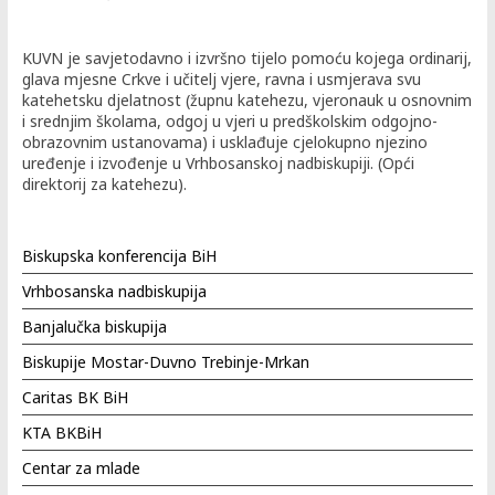
KUVN je savjetodavno i izvršno tijelo pomoću kojega ordinarij,
glava mjesne Crkve i učitelj vjere, ravna i usmjerava svu
katehetsku djelatnost (župnu katehezu, vjeronauk u osnovnim
i srednjim školama, odgoj u vjeri u predškolskim odgojno-
obrazovnim ustanovama) i usklađuje cjelokupno njezino
uređenje i izvođenje u Vrhbosanskoj nadbiskupiji. (Opći
direktorij za katehezu).
Biskupska konferencija BiH
Vrhbosanska nadbiskupija
Banjalučka biskupija
Biskupije Mostar-Duvno Trebinje-Mrkan
Caritas BK BiH
KTA BKBiH
Centar za mlade