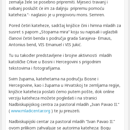
zemalja žele se posebno pripremiti. Mjeseci travanj i
svibanj poslužit će im za daljnju pripremu pomoću
kateheza.“- naglasio je u pregovoru mons. Semren.
Pored četiri kateheze, sadržaj knjižice čini i himna mladih za
susret s papom „Stopama mira“ koju su napisali i uglazbili
članovi četiri benda s područja grada Sarajeva- Emaus,
Antonius bend, VIS Emanuel i VIS Jukić.
Tu su također predstavljene i brojne aktivnosti mladih
katoličke Crkve u Bosni i Hercegovini s prigodnim
tekstovima i fotografijama.
Svim župama, katehetama na području Bosne i
Hercegovine, kao i župama u Hrvatskoj te zemljama regije,
knjižice kateheza poslati ćemo putem pošte, dok online
verziju kateheza možete pogledati i na stranici
Nadbiskupijskog centra za pastoral mladih „Ivan Pavao II.“
(
www.mladicentar.org
) te ju preuzeti.
Nadbiskupijski centar za pastoral mladih “Ivan Pavao II.”
ovom prilikom zahvaljuje se autorima kateheza: Bogu