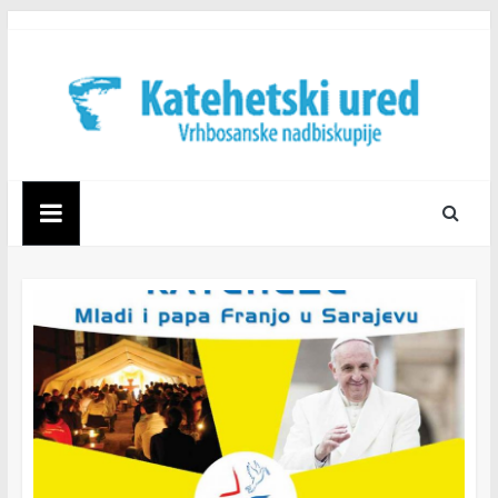
Skip
to
content
Katehetski
ured
Vrhbosanske
nadbiskupije