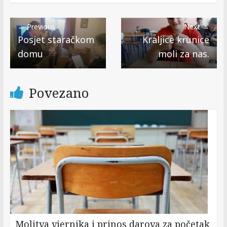
← Previous
Next →
Posjet staračkom
Kraljice krunice
domu
moli za nas.
Povezano
Molitva vjernika i prinos darova za početak