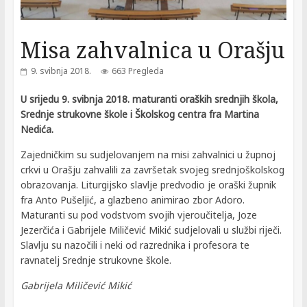
Misa zahvalnica u Orašju
9. svibnja 2018.
663 Pregleda
U srijedu 9. svibnja 2018. maturanti oraških srednjih škola,
Srednje strukovne škole i Školskog centra fra Martina
Nedića.
Zajedničkim su sudjelovanjem na misi zahvalnici u župnoj
crkvi u Orašju zahvalili za završetak svojeg srednjoškolskog
obrazovanja. Liturgijsko slavlje predvodio je oraški župnik
fra Anto Pušeljić, a glazbeno animirao zbor Adoro.
Maturanti su pod vodstvom svojih vjeroučitelja, Joze
Jezerčića i Gabrijele Miličević Mikić sudjelovali u službi riječi.
Slavlju su nazočili i neki od razrednika i profesora te
ravnatelj Srednje strukovne škole.
Gabrijela Miličević Mikić