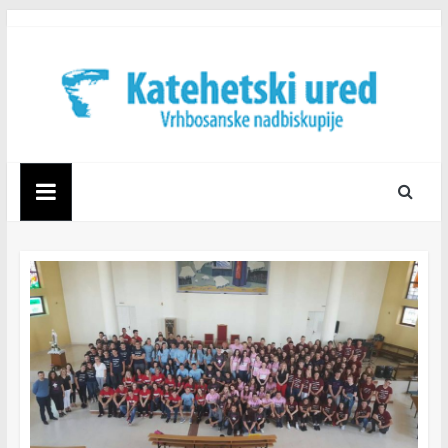
Skip
to
content
Katehetski
ured
Vrhbosanske
nadbiskupije