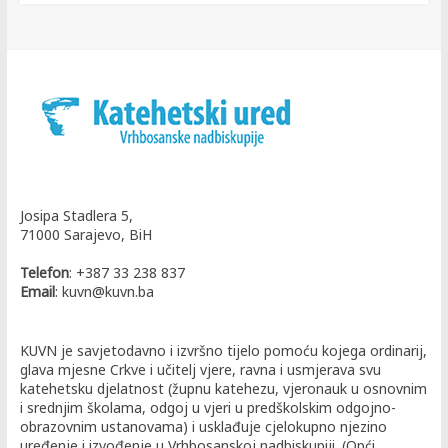
Josipa Stadlera 5,
71000 Sarajevo, BiH
Telefon
: +387 33 238 837
Email
: kuvn@kuvn.ba
KUVN je savjetodavno i izvršno tijelo pomoću kojega ordinarij,
glava mjesne Crkve i učitelj vjere, ravna i usmjerava svu
katehetsku djelatnost (župnu katehezu, vjeronauk u osnovnim
i srednjim školama, odgoj u vjeri u predškolskim odgojno-
obrazovnim ustanovama) i usklađuje cjelokupno njezino
uređenje i izvođenje u Vrhbosanskoj nadbiskupiji. (Opći