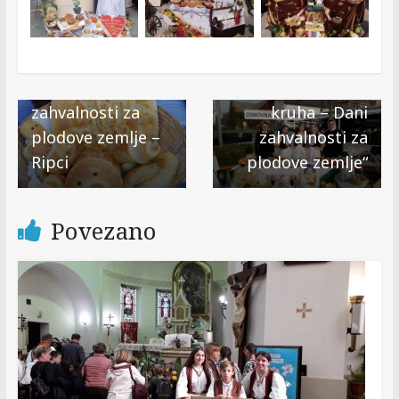
Next →
Državna i
svehrvatska
← Previous
Dani kruha i
smotra „Dani
zahvalnosti za
kruha – Dani
plodove zemlje –
zahvalnosti za
Ripci
plodove zemlje“
Povezano