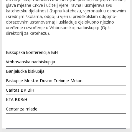
glava mjesne Crkve i učitelj vjere, ravna i usmjerava svu
katehetsku djelatnost (župnu katehezu, vjeronauk u osnovnim
i srednjim školama, odgoj u vjeri u predškolskim odgojno-
obrazovnim ustanovama) i usklađuje cjelokupno njezino
uređenje i izvođenje u Vrhbosanskoj nadbiskupiji. (Opći
direktorij za katehezu).
Biskupska konferencija BiH
Vrhbosanska nadbiskupija
Banjalučka biskupija
Biskupije Mostar-Duvno Trebinje-Mrkan
Caritas BK BiH
KTA BKBiH
Centar za mlade