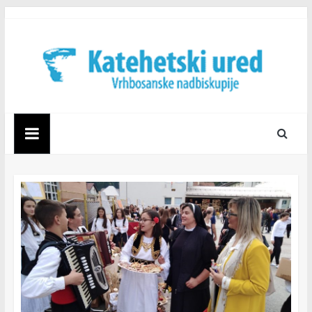
Skip
to
content
Katehetski
ured
Vrhbosanske
nadbiskupije