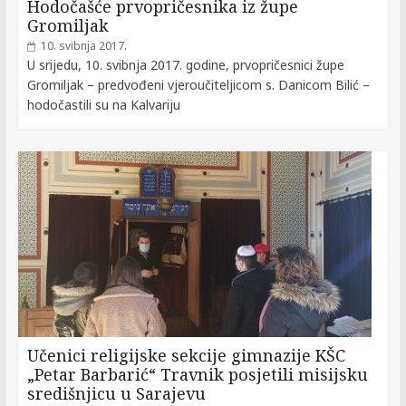
Hodočašće prvopričesnika iz župe
Gromiljak
10. svibnja 2017.
U srijedu, 10. svibnja 2017. godine, prvopričesnici župe
Gromiljak – predvođeni vjeroučiteljicom s. Danicom Bilić –
hodočastili su na Kalvariju
Učenici religijske sekcije gimnazije KŠC
„Petar Barbarić“ Travnik posjetili misijsku
središnjicu u Sarajevu