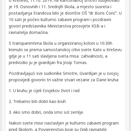
U Kreševu, 11.10. 2019. na Kantonalnoj smotri sudjelovalo
je 19. Osnovnih i 11. Srednjih škola, a mjesto susreta i
postavljanja štandova bilo je dvorište OŠ “dr. Boris Ćorić”. U
10 sati je počeo kulturno zabavni program i pozdravni
govori predstavnika Ministarstva prosvjete KSB-a i
ravnatelja domaćina.
S transparentima škola u organiziranoj koloni u 10:30h
krenulo se prema samostanskoj crkvi svete Kate u Kreševu
gdje je u 11 sati slavljena sveta misa zahvalnosti, a
predvodio ju je gvardijan fra Josip Tomas.
Pozdravljajući sve sudionike Smotre, Gvardijan je u svojoj
propovijedi govorio tri važne stvari vezane za Dane kruha:
1. U kruhu je cijeli čovjekov život i rad
2. Trebamo biti dobri kao kruh
3. Ako smo dobri, onda smo sol zemlje.
Nakon svete mise nastavljen je kulturno zabavni program
pred školom, a Povjerenstvo koje su činili ravnatelji