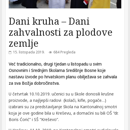
Dani kruha – Dani
zahvalnosti za plodove
zemlje
15. listopada 2019.
684 Pregleda
Već tradicionalno, drugi tjedan u listopadu u svim
Osnovnim i Srednjim školama Središnje Bosne koje
nastavu izvode po hrvatskom planu obilježava se zahvala
za sva Božja dobročinstva.
U četvrtak 10.10.2019. učenici su u škole donosili krušne
proizvode, a najljepši radovi (kolači, kifle, pogače…)
izabrani su za predstavljanje škola na Kantonalnoj smotri
koja je ove godine bila u Kreševu, a domaćini su bili OŠ “dr.
Boris Ćorić” i SŠ “Kreševo”.