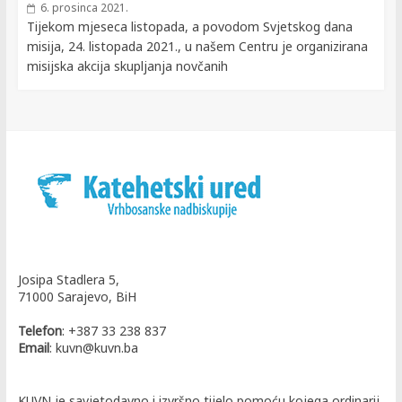
6. prosinca 2021.
Tijekom mjeseca listopada, a povodom Svjetskog dana
misija, 24. listopada 2021., u našem Centru je organizirana
misijska akcija skupljanja novčanih
Josipa Stadlera 5,
71000 Sarajevo, BiH
Telefon
: +387 33 238 837
Email
: kuvn@kuvn.ba
KUVN je savjetodavno i izvršno tijelo pomoću kojega ordinarij,