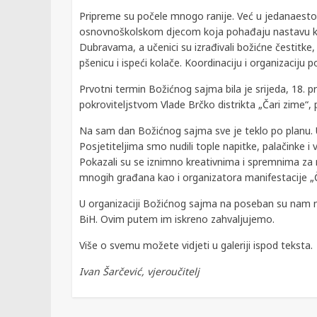
Pripreme su počele mnogo ranije. Već u jedanaestom
osnovnoškolskom djecom koja pohađaju nastavu kat
Dubravama, a učenici su izrađivali božićne čestitke,
pšenicu i ispeći kolače. Koordinaciju i organizaciju po
Prvotni termin Božićnog sajma bila je srijeda, 18.
pokroviteljstvom Vlade Brčko distrikta „Čari zime“, p
Na sam dan Božićnog sajma sve je teklo po planu. Uč
Posjetiteljima smo nudili tople napitke, palačinke i v
Pokazali su se iznimno kreativnima i spremnima za 
mnogih građana kao i organizatora manifestacije „Č
U organizaciji Božićnog sajma na poseban su nam na
BiH. Ovim putem im iskreno zahvaljujemo.
Više o svemu možete vidjeti u galeriji ispod teksta.
Ivan Šarčević, vjeroučitelj