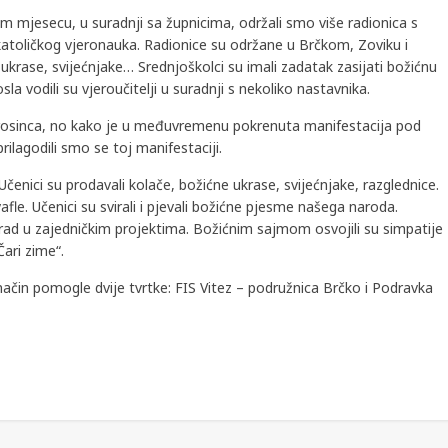
 mjesecu, u suradnji sa župnicima, održali smo više radionica s
oličkog vjeronauka. Radionice su održane u Brčkom, Zoviku i
 ukrase, svijećnjake… Srednjoškolci su imali zadatak zasijati božićnu
sla vodili su vjeroučitelji u suradnji s nekoliko nastavnika.
 prosinca, no kako je u međuvremenu pokrenuta manifestacija pod
rilagodili smo se toj manifestaciji.
enici su prodavali kolače, božićne ukrase, svijećnjake, razglednice.
afle. Učenici su svirali i pjevali božićne pjesme našega naroda.
rad u zajedničkim projektima. Božićnim sajmom osvojili su simpatije
ari zime“.
čin pomogle dvije tvrtke: FIS Vitez – podružnica Brčko i Podravka