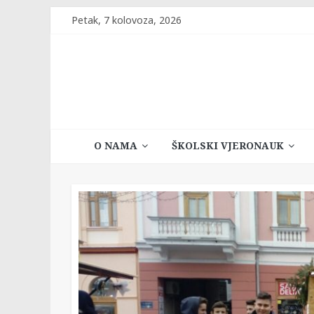
Skip
Petak, 7 kolovoza, 2026
to
content
Katehetski
O NAMA
ŠKOLSKI VJERONAUK
ured
Vrhbosanske
nadbiskupije