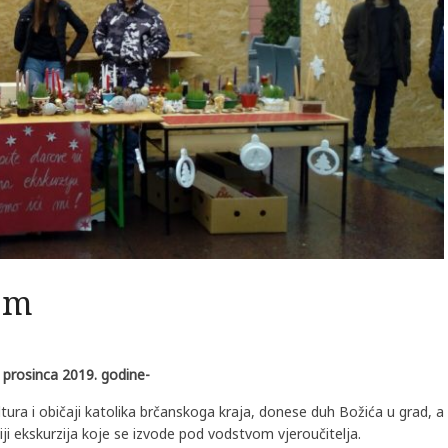
om
 prosinca 2019. godine-
tura i običaji katolika brčanskoga kraja, donese duh Božića u grad, a
 ekskurzija koje se izvode pod vodstvom vjeroučitelja.