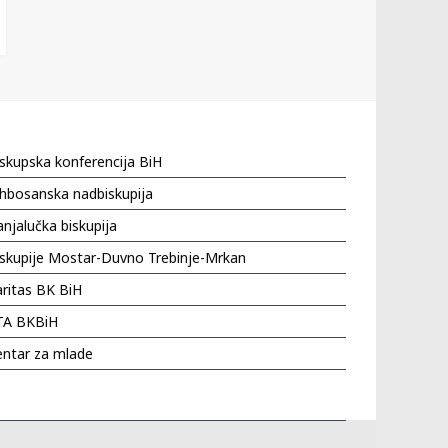
skupska konferencija BiH
hbosanska nadbiskupija
njalučka biskupija
iskupije Mostar-Duvno Trebinje-Mrkan
ritas BK BiH
TA BKBiH
entar za mlade