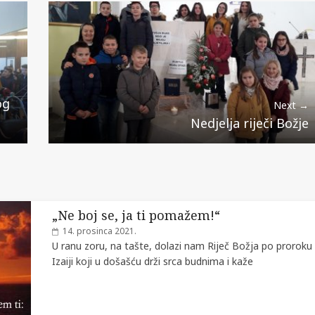
og
Next →
Nedjelja riječi Božje
„Ne boj se, ja ti pomažem!“
14. prosinca 2021.
U ranu zoru, na tašte, dolazi nam Riječ Božja po proroku
Izaiji koji u došašću drži srca budnima i kaže