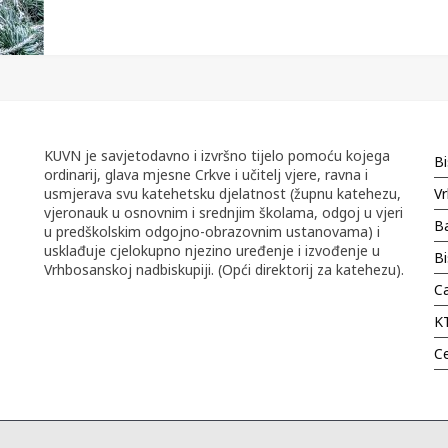
KUVN je savjetodavno i izvršno tijelo pomoću kojega
Bi
ordinarij, glava mjesne Crkve i učitelj vjere, ravna i
usmjerava svu katehetsku djelatnost (župnu katehezu,
Vr
vjeronauk u osnovnim i srednjim školama, odgoj u vjeri
Ba
u predškolskim odgojno-obrazovnim ustanovama) i
usklađuje cjelokupno njezino uređenje i izvođenje u
B
Vrhbosanskoj nadbiskupiji. (Opći direktorij za katehezu).
Ca
K
C