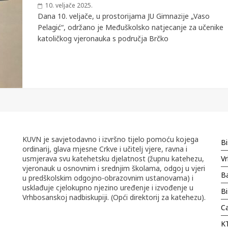
10. veljače 2025.
Dana 10. veljače, u prostorijama JU Gimnazije „Vaso
Pelagić“, održano je Međuškolsko natjecanje za učenike
katoličkog vjeronauka s područja Brčko
KUVN je savjetodavno i izvršno tijelo pomoću kojega
Bi
ordinarij, glava mjesne Crkve i učitelj vjere, ravna i
usmjerava svu katehetsku djelatnost (župnu katehezu,
Vr
vjeronauk u osnovnim i srednjim školama, odgoj u vjeri
Ba
u predškolskim odgojno-obrazovnim ustanovama) i
usklađuje cjelokupno njezino uređenje i izvođenje u
B
Vrhbosanskoj nadbiskupiji. (Opći direktorij za katehezu).
Ca
K