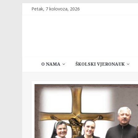
Skip
Petak, 7 kolovoza, 2026
to
content
Katehetski
O NAMA
ŠKOLSKI VJERONAUK
ured
Vrhbosanske
nadbiskupije