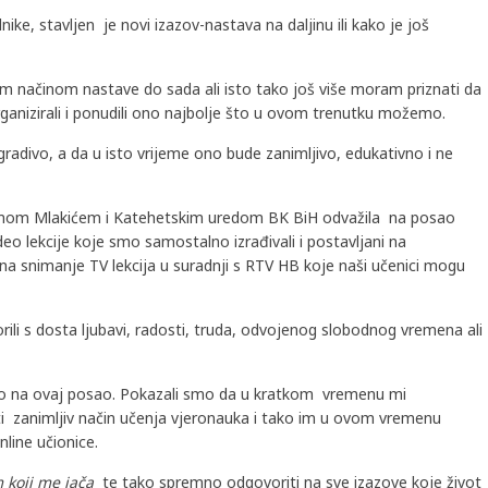
nike, stavljen je novi izazov-nastava na daljinu ili kako je još
im načinom nastave do sada ali isto tako još više moram priznati da
ganizirali i ponudili ono najbolje što u ovom trenutku možemo.
gradivo, a da u isto vrijeme ono bude zanimljivo, edukativno i ne
 Tomom Mlakićem i Katehetskim uredom BK BiH odvažila na posao
ideo lekcije koje smo samostalno izrađivali i postavljani na
 na snimanje TV lekcija u suradnji s RTV HB koje naši učenici mogu
ili s dosta ljubavi, radosti, truda, odvojenog slobodnog vremena ali
io na ovaj posao. Pokazali smo da u kratkom vremenu mi
i zanimljiv način učenja vjeronauka i tako im u ovom vremenu
line učionice.
koji me jača
te tako spremno odgovoriti na sve izazove koje život