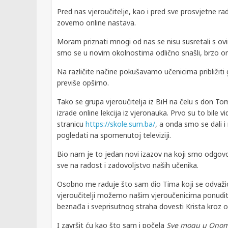
Pred nas vjeroučitelje, kao i pred sve prosvjetne rad
zovemo online nastava.
Moram priznati mnogi od nas se nisu susretali s ov
smo se u novim okolnostima odlično snašli, brzo or
Na različite načine pokušavamo učenicima približiti 
previše opširno.
Tako se grupa vjeroučitelja iz BiH na čelu s don
izrade online lekcija iz vjeronauka. Prvo su to bile v
stranicu
https://skole.sum.ba/
, a onda smo se dali i
pogledati na spomenutoj televiziji.
Bio nam je to jedan novi izazov na koji smo odgovor
sve na radost i zadovoljstvo naših učenika.
Osobno me raduje što sam dio Tima koji se odvaž
vjeroučitelji možemo našim vjeroučenicima ponudit
beznađa i sveprisutnog straha dovesti Krista kroz on
I završit ću kao što sam i počela
Sve mogu u Onom 