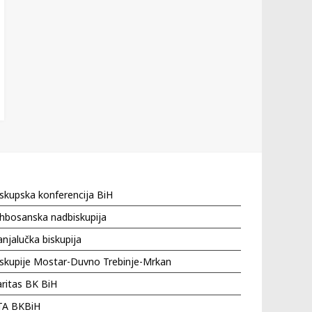
skupska konferencija BiH
hbosanska nadbiskupija
njalučka biskupija
iskupije Mostar-Duvno Trebinje-Mrkan
ritas BK BiH
TA BKBiH