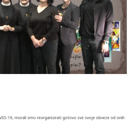
ID-19, morali smo reorganizirati gotovo sve svoje obveze od onih