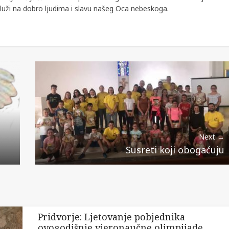
služi na dobro ljudima i slavu našeg Oca nebeskoga.
Next →
Susreti koji obogaćuju
Pridvorje: Ljetovanje pobjednika
ovogodišnje vjeronaučne olimpijade