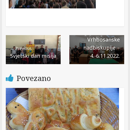
Next →
Stručno
usavršavanje
vjeroučitelja
Vrhbosanske
nadbiskupije –
← Previous
Svjetski dan misija
4.-6.11.2022.
Povezano