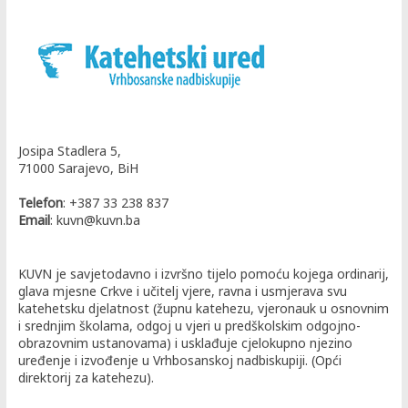
Josipa Stadlera 5,
71000 Sarajevo, BiH
Telefon
: +387 33 238 837
Email
: kuvn@kuvn.ba
KUVN je savjetodavno i izvršno tijelo pomoću kojega ordinarij,
glava mjesne Crkve i učitelj vjere, ravna i usmjerava svu
katehetsku djelatnost (župnu katehezu, vjeronauk u osnovnim
i srednjim školama, odgoj u vjeri u predškolskim odgojno-
obrazovnim ustanovama) i usklađuje cjelokupno njezino
uređenje i izvođenje u Vrhbosanskoj nadbiskupiji. (Opći
direktorij za katehezu).