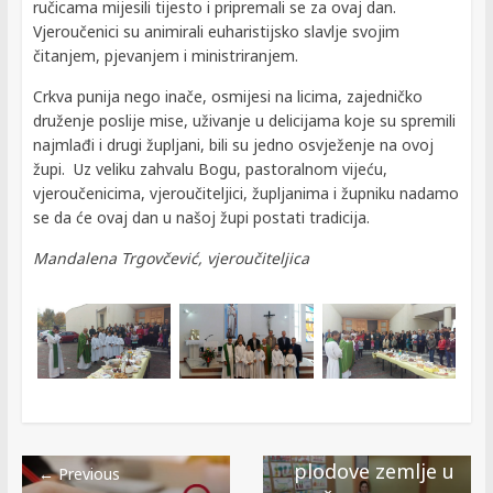
ručicama mijesili tijesto i pripremali se za ovaj dan.
Vjeroučenici su animirali euharistijsko slavlje svojim
čitanjem, pjevanjem i ministriranjem.
Crkva punija nego inače, osmijesi na licima, zajedničko
druženje poslije mise, uživanje u delicijama koje su spremili
najmlađi i drugi župljani, bili su jedno osvježenje na ovoj
župi. Uz veliku zahvalu Bogu, pastoralnom vijeću,
vjeroučenicima, vjeroučiteljici, župljanima i župniku nadamo
se da će ovaj dan u našoj župi postati tradicija.
Mandalena Trgovčević, vjeroučiteljica
Next →
Dani kruha i
zahvalnosti za
plodove zemlje u
← Previous