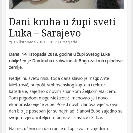
Dani kruha u župi sveti
Luka – Sarajevo
16. listopada 2018.
733 Pregleda
Dana, 14. listopada 2018. godine u župi Svetog Luke
obilježen je Dan kruha i zahvalnosti Bogu za kruh i plodove
zemlje.
Nedjeljnu svetu misu toga dana slavio je msgr. Ante
Meštrović, prepošt Vrhbosanskog kaptola i rektor
katedrale, zajedno s novim župnikom Željkom Vlajićem.
Tom prigodom msgr. Meštrović imenovao je i novo
ekonomsko vijeće župe. Pored novih članova vijeća, ovaj
dan bio je poseban jer su najmlađi članovi župe zajedno sa
svojom vjeroučiteljicom pripravili slastice i kiflice.
Naime, učenici su dan ranije u župi svojim vrijednim