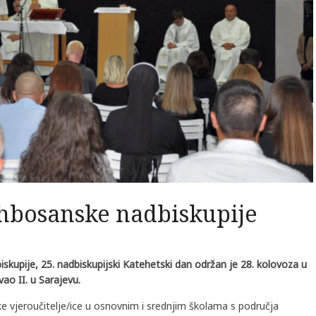
rhbosanske nadbiskupije
skupije, 25. nadbiskupijski Katehetski dan održan je 28. kolovoza u
ao II. u Sarajevu.
čke vjeroučitelje/ice u osnovnim i srednjim školama s područja