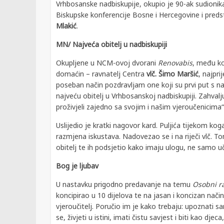
Vrhbosanske nadbiskupije, okupio je 90-ak sudionika
Biskupske konferencije Bosne i Hercegovine i pred
Mlakić
.
MN/ Najveća obitelj u nadbiskupiji
Okupljene u NCM-ovoj dvorani
Renovabis
, među ko
domaćin – ravnatelj Centra
vlč. Šimo Maršić
, najpri
poseban način pozdravljam one koji su prvi put s na
najveću obitelj u Vrhbosanskoj nadbiskupiji. Zahvalj
proživjeli zajedno sa svojim i našim vjeroučenicima
Uslijedio je kratki nagovor kard. Puljića tijekom ko
razmjena iskustava. Nadovezao se i na riječi vlč. Tom
obitelj te ih podsjetio kako imaju ulogu, ne samo uč
Bog je ljubav
U nastavku prigodno predavanje na temu
Osobni r
koncipirao u 10 dijelova te na jasan i koncizan nač
vjeroučitelj. Poručio im je kako trebaju: upoznati sa
se, živjeti u istini, imati čistu savjest i biti kao dje