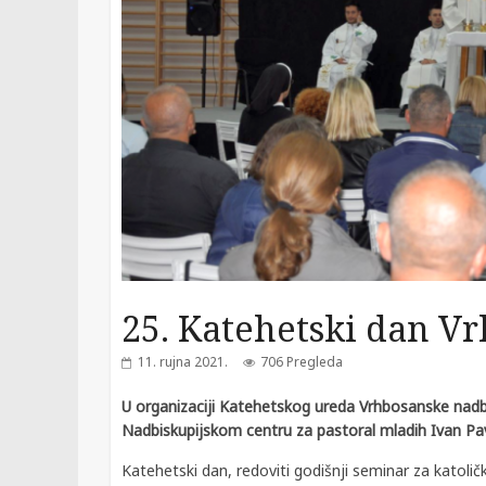
25. Katehetski dan V
11. rujna 2021.
706 Pregleda
U organizaciji Katehetskog ureda Vrhbosanske nadbi
Nadbiskupijskom centru za pastoral mladih Ivan Pav
Katehetski dan, redoviti godišnji seminar za katoli