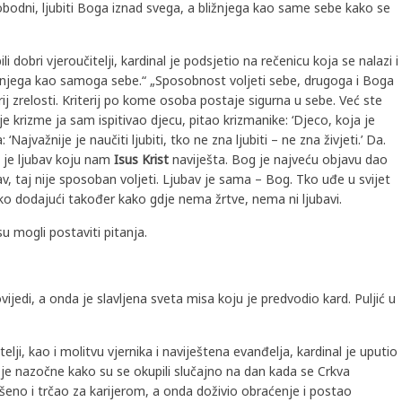
 slobodni, ljubiti Boga iznad svega, a bližnjega kao same sebe kako se
 dobri vjeroučitelji, kardinal je podsjetio na rečenicu koja se nalazi i
ižnjega kao samoga sebe.“ „Sposobnost voljeti sebe, drugoga i Boga
erij zrelosti. Kriterij po kome osoba postaje sigurna u sebe. Već ste
rije krizme ja sam ispitivao djecu, pitao krizmanike: ‘Djeco, koja je
‘Najvažnije je naučiti ljubiti, tko ne zna ljubiti – ne zna živjeti.’ Da.
 je ljubav koju nam
Isus Krist
naviješta. Bog je najveću objavu dao
av, taj nije sposoban voljeti. Ljubav je sama – Bog. Tko uđe u svijet
Vinko dodajući također kako gdje nema žrtve, nema ni ljubavi.
u mogli postaviti pitanja.
ijedi, a onda je slavljena sveta misa koju je predvodio kard. Puljić u
elji, kao i molitvu vjernika i naviještena evanđelja, kardinal je uputio
e nazočne kako su se okupili slučajno na dan kada se Crkva
lašeno i trčao za karijerom, a onda doživio obraćenje i postao