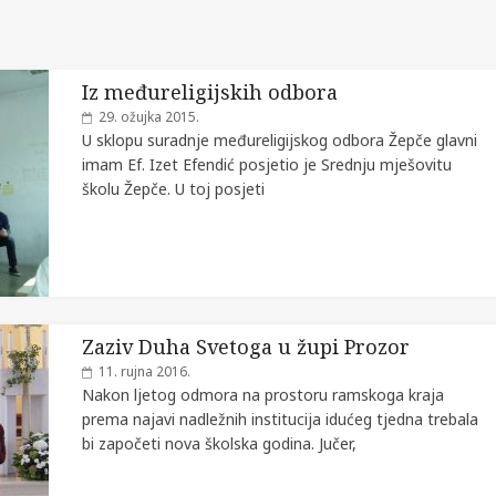
Iz međureligijskih odbora
29. ožujka 2015.
U sklopu suradnje međureligijskog odbora Žepče glavni
imam Ef. Izet Efendić posjetio je Srednju mješovitu
školu Žepče. U toj posjeti
Zaziv Duha Svetoga u župi Prozor
11. rujna 2016.
Nakon ljetog odmora na prostoru ramskoga kraja
prema najavi nadležnih institucija idućeg tjedna trebala
bi započeti nova školska godina. Jučer,