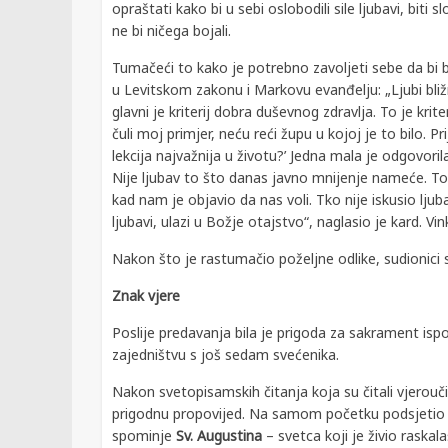
opraštati kako bi u sebi oslobodili sile ljubavi, biti
ne bi ničega bojali.
Tumačeći to kako je potrebno zavoljeti sebe da bi bili
u Levitskom zakonu i Markovu evanđelju: „Ljubi bl
glavni je kriterij dobra duševnog zdravlja. To je krit
čuli moj primjer, neću reći župu u kojoj je to bilo. P
lekcija najvažnija u životu?’ Jedna mala je odgovorila: 
Nije ljubav to što danas javno mnijenje nameće. To
kad nam je objavio da nas voli. Tko nije iskusio ljub
ljubavi, ulazi u Božje otajstvo“, naglasio je kard. 
Nakon što je rastumačio poželjne odlike, sudionici s
Znak vjere
Poslije predavanja bila je prigoda za sakrament ispov
zajedništvu s još sedam svećenika.
Nakon svetopisamskih čitanja koja su čitali vjeroučit
prigodnu propovijed. Na samom početku podsjetio j
spominje
Sv. Augustina
– svetca koji je živio raska