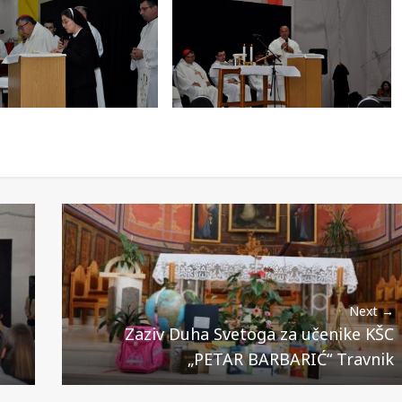
Next →
Zaziv Duha Svetoga za učenike KŠC
„PETAR BARBARIĆ“ Travnik