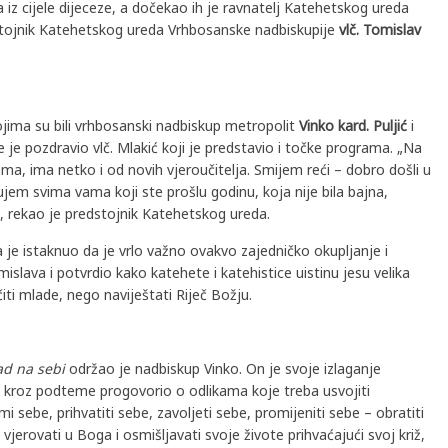
 iz cijele dijeceze, a dočekao ih je ravnatelj Katehetskog ureda
stojnik Katehetskog ureda Vrhbosanske nadbiskupije
vlč. Tomislav
jima su bili vrhbosanski nadbiskup metropolit
Vinko kard. Puljić
i
je je pozdravio vlč. Mlakić koji je predstavio i točke programa. „Na
ma, ima netko i od novih vjeroučitelja. Smijem reći – dobro došli u
ujem svima vama koji ste prošlu godinu, koja nije bila bajna,
“, rekao je predstojnik Katehetskog ureda.
ga je istaknuo da je vrlo važno ovakvo zajedničko okupljanje i
islava i potvrdio kako katehete i katehistice uistinu jesu velika
iti mlade, nego naviještati Riječ Božju.
ad na sebi
održao je nadbiskup Vinko. On je svoje izlaganje
in kroz podteme progovorio o odlikama koje treba usvojiti
mi sebe, prihvatiti sebe, zavoljeti sebe, promijeniti sebe – obratiti
ca, vjerovati u Boga i osmišljavati svoje živote prihvaćajući svoj križ,