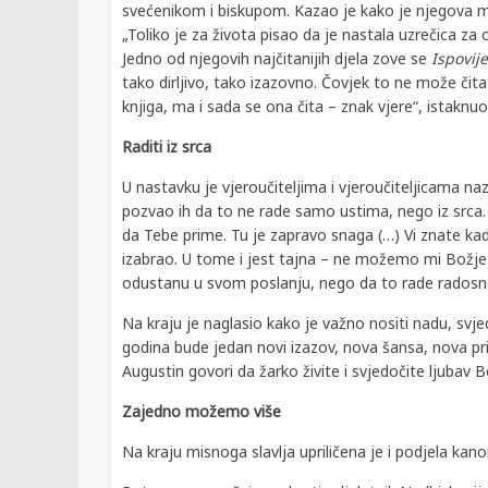
svećenikom i biskupom. Kazao je kako je njegova 
„Toliko je za života pisao da je nastala uzrečica za o
Jedno od njegovih najčitanijih djela zove se
Ispovije
tako dirljivo, tako izazovno. Čovjek to ne može čitat
knjiga, ma i sada se ona čita – znak vjere“, istaknuo
Raditi iz srca
U nastavku je vjeroučiteljima i vjeroučiteljicama naz
pozvao ih da to ne rade samo ustima, nego iz srca.
da Tebe prime. Tu je zapravo snaga (…) Vi znate kada
izabrao. U tome i jest tajna – ne možemo mi Božje 
odustanu u svom poslanju, nego da to rade radosno
Na kraju je naglasio kako je važno nositi nadu, svje
godina bude jedan novi izazov, nova šansa, nova pr
Augustin govori da žarko živite i svjedočite ljubav Bož
Zajedno možemo više
Na kraju misnoga slavlja upriličena je i podjela kano