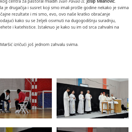
skog centra za pastoral mladih
Ivan Pavao II.
Josip Milanović
.
la je drugačija i susret koji smo imali prošle godine nekako je svima
ajne rezultate i mi smo, evo, ovo naše kratko obraćanje
dodajući kako su se željeli osvrnuti na dugogodišnju suradnju,
atehete i katehistice. Istaknuo je kako su im od srca zahvalni na
 Maršić izričući još jednom zahvalu svima.