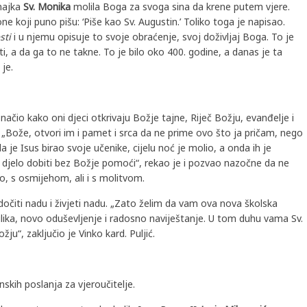
majka
Sv. Monika
molila Boga za svoga sina da krene putem vjere.
ne koji puno pišu: ‘Piše kao Sv. Augustin.’ Toliko toga je napisao.
sti
i u njemu opisuje to svoje obraćenje, svoj doživljaj Boga. To je
i, a da ga to ne takne. To je bilo oko 400. godine, a danas je ta
 je.
načio kako oni djeci otkrivaju Božje tajne, Riječ Božju, evanđelje i
 „Bože, otvori im i pamet i srca da ne prime ovo što ja pričam, nego
 je Isus birao svoje učenike, cijelu noć je molio, a onda ih je
djelo dobiti bez Božje pomoći“, rekao je i pozvao nazočne da ne
, s osmijehom, ali i s molitvom.
dočiti nadu i živjeti nadu. „Zato želim da vam ova nova školska
ilika, novo oduševljenje i radosno naviještanje. U tom duhu vama Sv.
ju“, zaključio je Vinko kard. Puljić.
nskih poslanja za vjeroučitelje.