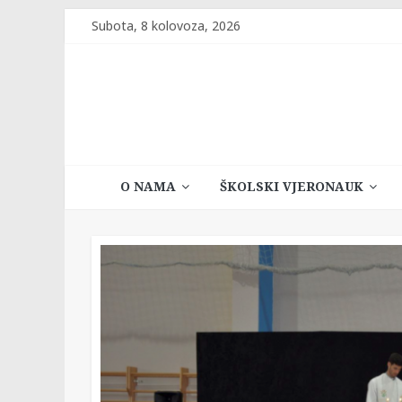
Skip
Subota, 8 kolovoza, 2026
to
content
Katehetski
O NAMA
ŠKOLSKI VJERONAUK
ured
Vrhbosanske
nadbiskupije