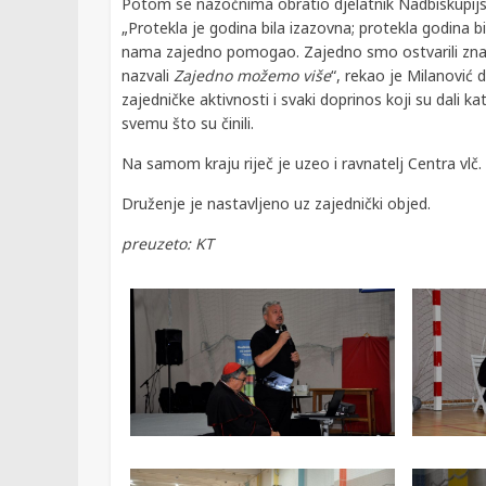
Potom se nazočnima obratio djelatnik Nadbiskupij
„Protekla je godina bila izazovna; protekla godina bi
nama zajedno pomogao. Zajedno smo ostvarili znač
nazvali
Zajedno možemo više
“, rekao je Milanović 
zajedničke aktivnosti i svaki doprinos koji su dali k
svemu što su činili.
Na samom kraju riječ je uzeo i ravnatelj Centra vlč.
Druženje je nastavljeno uz zajednički objed.
preuzeto: KT