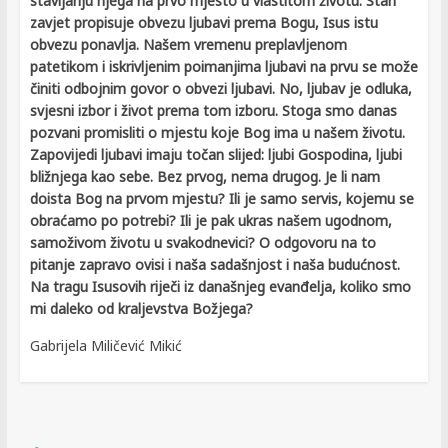
stavljanju njega na prvo mjesto u vlastitom životu. Stari
zavjet propisuje obvezu ljubavi prema Bogu, Isus istu
obvezu ponavlja. Našem vremenu preplavljenom
patetikom i iskrivljenim poimanjima ljubavi na prvu se može
činiti odbojnim govor o obvezi ljubavi. No, ljubav je odluka,
svjesni izbor i život prema tom izboru. Stoga smo danas
pozvani promisliti o mjestu koje Bog ima u našem životu.
Zapovijedi ljubavi imaju točan slijed: ljubi Gospodina, ljubi
bližnjega kao sebe. Bez prvog, nema drugog. Je li nam
doista Bog na prvom mjestu? Ili je samo servis, kojemu se
obraćamo po potrebi? Ili je pak ukras našem ugodnom,
samoživom životu u svakodnevici? O odgovoru na to
pitanje zapravo ovisi i naša sadašnjost i naša budućnost.
Na tragu Isusovih riječi iz današnjeg evanđelja, koliko smo
mi daleko od kraljevstva Božjega?
Next →
Gabrijela Miličević Mikić
Katehetski ured
← Previous
Katehetski uredi
VBN