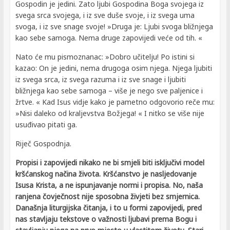
Gospodin je jedini. Zato ljubi Gospodina Boga svojega iz
svega srca svojega, i iz sve duše svoje, i iz svega uma
svoga, i iz sve snage svoje! »Druga je: Ljubi svoga bližnjega
kao sebe samoga. Nema druge zapovijedi veće od tih. «
Nato će mu pismoznanac: »Dobro učitelju! Po istini si
kazao: On je jedini, nema drugoga osim njega. Njega ljubiti
iz svega srca, iz svega razuma i iz sve snage i ljubiti
bližnjega kao sebe samoga – više je nego sve paljenice i
žrtve. « Kad Isus vidje kako je pametno odgovorio reče mu:
»Nisi daleko od kraljevstva Božjega! « I nitko se više nije
usuđivao pitati ga.
Riječ Gospodnja.
Propisi i zapovijedi nikako ne bi smjeli biti isključivi model
kršćanskog načina života. Kršćanstvo je nasljedovanje
Isusa Krista, a ne ispunjavanje normi i propisa. No, naša
ranjena čovječnost nije sposobna živjeti bez smjernica.
Današnja liturgijska čitanja, i to u formi zapovijedi, pred
nas stavljaju tekstove o važnosti ljubavi prema Bogu i