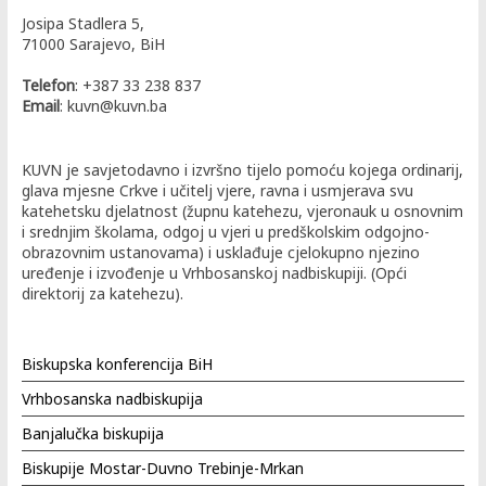
Josipa Stadlera 5,
71000 Sarajevo, BiH
Telefon
: +387 33 238 837
Email
: kuvn@kuvn.ba
KUVN je savjetodavno i izvršno tijelo pomoću kojega ordinarij,
glava mjesne Crkve i učitelj vjere, ravna i usmjerava svu
katehetsku djelatnost (župnu katehezu, vjeronauk u osnovnim
i srednjim školama, odgoj u vjeri u predškolskim odgojno-
obrazovnim ustanovama) i usklađuje cjelokupno njezino
uređenje i izvođenje u Vrhbosanskoj nadbiskupiji. (Opći
direktorij za katehezu).
Biskupska konferencija BiH
Vrhbosanska nadbiskupija
Banjalučka biskupija
Biskupije Mostar-Duvno Trebinje-Mrkan