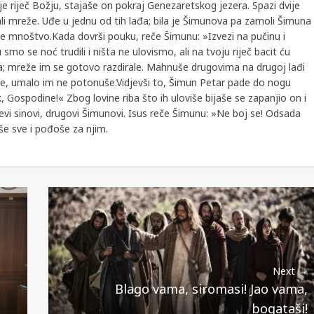
 riječ Božju, stajaše on pokraj Genezaretskog jezera. Spazi dvije
ispirali mreže. Uđe u jednu od tih lađa; bila je Šimunova pa zamoli Šimuna
še mnoštvo.Kada dovrši pouku, reče Šimunu: »Izvezi na pučinu i
smo se noć trudili i ništa ne ulovismo, ali na tvoju riječ bacit ću
; mreže im se gotovo razdirale. Mahnuše drugovima na drugoj lađi
e, umalo im ne potonuše.Vidjevši to, Šimun Petar pade do nogu
 Gospodine!« Zbog lovine riba što ih uloviše bijaše se zapanjio on i
ejevi sinovi, drugovi Šimunovi. Isus reče Šimunu: »Ne boj se! Odsada
iše sve i pođoše za njim.
Next →
Blago vama, siromasi! Jao vama,
bogataši!