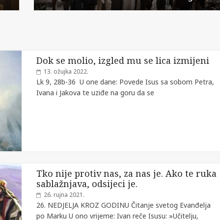
Dok se molio, izgled mu se lica izmijeni
13. ožujka 2022.
Lk 9, 28b-36 U one dane: Povede Isus sa sobom Petra,
Ivana i Jakova te uziđe na goru da se
Tko nije protiv nas, za nas je. Ako te ruka
sablažnjava, odsijeci je.
26. rujna 2021.
26. NEDJELJA KROZ GODINU Čitanje svetog Evanđelja
po Marku U ono vrijeme: Ivan reče Isusu: »Učitelju,