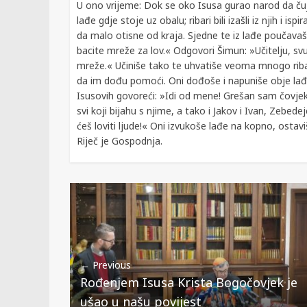
U ono vrijeme: Dok se oko Isusa gurao narod da čuje
lađe gdje stoje uz obalu; ribari bili izašli iz njih i 
da malo otisne od kraja. Sjedne te iz lađe poučava
bacite mreže za lov.« Odgovori Šimun: »Učitelju, svu 
mreže.« Učiniše tako te uhvatiše veoma mnogo riba
da im dođu pomoći. Oni dođoše i napuniše obje lađ
Isusovih govoreći: »Idi od mene! Grešan sam čovjek,
svi koji bijahu s njime, a tako i Jakov i Ivan, Zebed
ćeš loviti ljude!« Oni izvukoše lađe na kopno, ostav
Riječ je Gospodnja.
← Previous
Rođenjem Isusa Krista Bogočovjek je
ušao u našu povijest