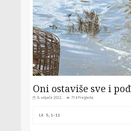
Oni ostaviše sve i pođ
6. veljače 2022.
714 Pregleda
Lk 5,1-11