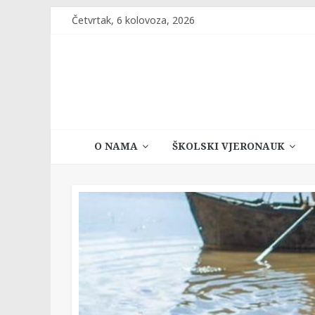
Skip
Četvrtak, 6 kolovoza, 2026
to
content
Katehetski
O NAMA
ŠKOLSKI VJERONAUK
ured
Vrhbosanske
nadbiskupije