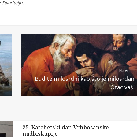
 Stvoritelju.
Next →
Budite milosrdni kao što je milosrdan
Otac vaš.
25. Katehetski dan Vrhbosanske
nadbiskupije