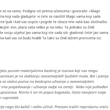
vi se na ravnu. Podigne oči prema učenicima i govoraše: »Blago
a koji sada gladujete: vi ćete se nasititi! Blago vama koji sada
ze ljudi i kad vas izopće i pogrde te izbace ime vaše kao zločinačko
ujte: evo, plaća vaša velika je na nebu. Ta jednako su činili
te svoju utjehu! Jao vama koji ste sada siti: gladovat ćete! Jao vama
ma kad vas svi budu hvalili! Ta tako su činili lažnim prorocima oci
ijetu punom materijalizma bezbroj je izazova koji nas mogu
 zasnovan je na olakšanju ovozemaljskih ljudskih muka. Bol i patnja
a se stalno poziva na beskrajno uživanje u ovozemaljskim
lj ima posjedovanje i uživanje ovdje na zemlji. Nitko nije pošteđen
 upozorava. Nismo li svi mi poput bogataša, često nesvjesni svoje
ni napredak.
je nego što kažeš i nešto učiniš. Prestani tražiti neprolaznu sreću