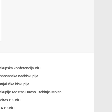
skupska konferencija BiH
hbosanska nadbiskupija
njalučka biskupija
iskupije Mostar-Duvno Trebinje-Mrkan
ritas BK BiH
TA BKBiH