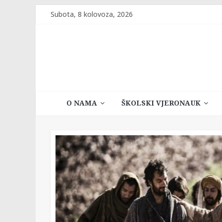
Skip
Subota, 8 kolovoza, 2026
to
content
Katehetski
O NAMA
ŠKOLSKI VJERONAUK
ured
Vrhbosanske
nadbiskupije