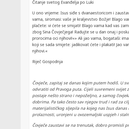
Čitanje svetog Evanđelja po Luki
U ono vrijeme: Isus siđe s dvanaestoricom i zausta
vama, siromasi: vaše je kraljevstvo Božje! Blago vam
plačete: vi ćete se smijati! Blago vama kad vas zamr
zbog Sina Čovječjega! Radujte se u dan onaj i poskak
prorocima oci njihovi!«» Ali jao vama, bogataši: ima
koji se sada smijete: jadikovat ćete i plakati! Jao va
njihovi.«
Riječ Gospodnja
Čovječe, zapitaj se danas kojim putem hodiš. U sv
odvratiti od Pravoga puta. Cijeli suvremeni svijet
postaje nešto strano i nepoželjno, a samog čovjek
dobrima. Pa tako često sav njegov trud i rad za ci
materijalističkog sljepila na kojeg nas Isus danas
prolaznosti, uronjeni u ovozemaljski uspjeh i stal
Čovječe zaustavi se na trenutak, dobro promisli pri