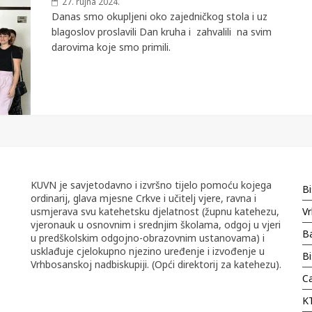
27. rujna 2024.
Danas smo okupljeni oko zajedničkog stola i uz
blagoslov proslavili Dan kruha i zahvalili na svim
darovima koje smo primili.
KUVN je savjetodavno i izvršno tijelo pomoću kojega
Bi
ordinarij, glava mjesne Crkve i učitelj vjere, ravna i
usmjerava svu katehetsku djelatnost (župnu katehezu,
Vr
vjeronauk u osnovnim i srednjim školama, odgoj u vjeri
Ba
u predškolskim odgojno-obrazovnim ustanovama) i
usklađuje cjelokupno njezino uređenje i izvođenje u
B
Vrhbosanskoj nadbiskupiji. (Opći direktorij za katehezu).
Ca
K