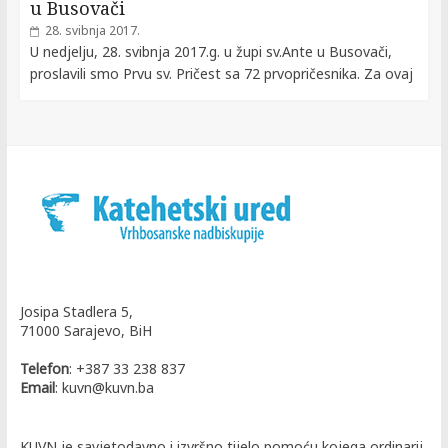
u Busovači
28. svibnja 2017.
U nedjelju, 28. svibnja 2017.g. u župi sv.Ante u Busovači,
proslavili smo Prvu sv. Pričest sa 72 prvopričesnika. Za ovaj
Josipa Stadlera 5,
71000 Sarajevo, BiH
Telefon
: +387 33 238 837
Email
: kuvn@kuvn.ba
KUVN je savjetodavno i izvršno tijelo pomoću kojega ordinarij,