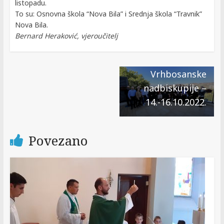
listopadu.
To su: Osnovna škola “Nova Bila” i Srednja škola “Travnik”
Next →
Nova Bila.
← Previous
Stručno
Bernard Heraković, vjeroučitelj
Dani kruha u
usavršavanje
Varešu
vjeroučitelja
Vrhbosanske
nadbiskupije –
14.-16.10.2022.
Povezano