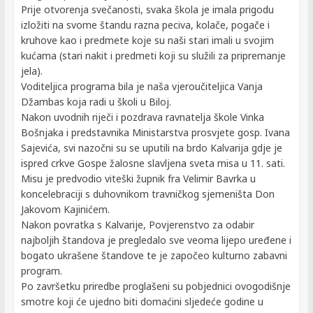
Prije otvorenja svečanosti, svaka škola je imala prigodu
izložiti na svome štandu razna peciva, kolače, pogače i
kruhove kao i predmete koje su naši stari imali u svojim
kućama (stari nakit i predmeti koji su služili za pripremanje
jela).
Voditeljica programa bila je naša vjeroučiteljica Vanja
Džambas koja radi u školi u Biloj.
Nakon uvodnih riječi i pozdrava ravnatelja škole Vinka
Bošnjaka i predstavnika Ministarstva prosvjete gosp. Ivana
Sajevića, svi nazočni su se uputili na brdo Kalvarija gdje je
ispred crkve Gospe žalosne slavljena sveta misa u 11. sati.
Misu je predvodio viteški župnik fra Velimir Bavrka u
koncelebraciji s duhovnikom travničkog sjemeništa Don
Jakovom Kajinićem.
Nakon povratka s Kalvarije, Povjerenstvo za odabir
najboljih štandova je pregledalo sve veoma lijepo uređene i
bogato ukrašene štandove te je započeo kulturno zabavni
program.
Po završetku priredbe proglašeni su pobjednici ovogodišnje
smotre koji će ujedno biti domaćini sljedeće godine u