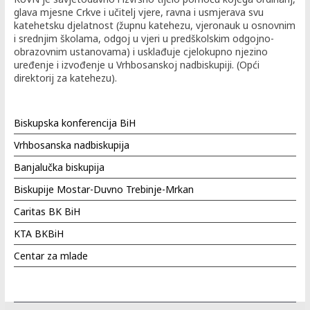
glava mjesne Crkve i učitelj vjere, ravna i usmjerava svu
katehetsku djelatnost (župnu katehezu, vjeronauk u osnovnim
i srednjim školama, odgoj u vjeri u predškolskim odgojno-
obrazovnim ustanovama) i usklađuje cjelokupno njezino
uređenje i izvođenje u Vrhbosanskoj nadbiskupiji. (Opći
direktorij za katehezu).
Biskupska konferencija BiH
Vrhbosanska nadbiskupija
Banjalučka biskupija
Biskupije Mostar-Duvno Trebinje-Mrkan
Caritas BK BiH
KTA BKBiH
Centar za mlade