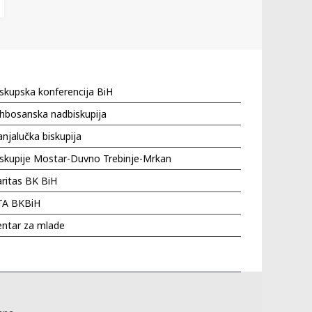
skupska konferencija BiH
hbosanska nadbiskupija
njalučka biskupija
iskupije Mostar-Duvno Trebinje-Mrkan
ritas BK BiH
TA BKBiH
entar za mlade