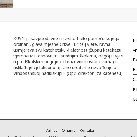
KUVN je savjetodavno i izvršno tijelo pomoću kojega
Bi
ordinarij, glava mjesne Crkve i učitelj vjere, ravna i
usmjerava svu katehetsku djelatnost (župnu katehezu,
Vr
vjeronauk u osnovnim i srednjim školama, odgoj u vjeri
Ba
u predškolskim odgojno-obrazovnim ustanovama) i
usklađuje cjelokupno njezino uređenje i izvođenje u
B
Vrhbosanskoj nadbiskupiji. (Opći direktorij za katehezu).
Ca
K
C
Arhiva
O nama
Kontakti