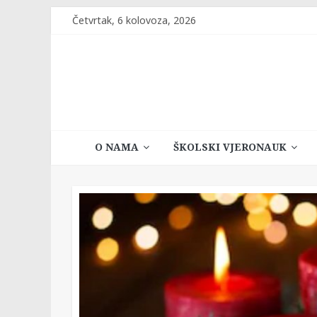
Skip
Četvrtak, 6 kolovoza, 2026
to
content
Katehetski
O NAMA
ŠKOLSKI VJERONAUK
ured
Vrhbosanske
nadbiskupije