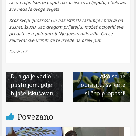
razumnije. Isus je poput nas uživao svu ljepotu, i bolovao
sve nedaće ovoga svijeta.
Kroz svoju ljudskost On nas istinski razumije i poziva na
susret. Isusu, kao dragom prijatelju, možeš povjeriti sve,
predati se u potpunosti Njegovom milosrđu. On će
zauzvrat sve učiniti da te izvede na pravi put.
Dražen F.
← Previous
Next →
Duh ga je vodio
Ako se ne
pustinjom, gdje
obratite, svi ćete
bijaše iskušavan
slično propasti!
Povezano