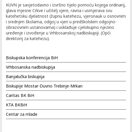
KUVN je savjetodavno i izvršno tijelo pomoću kojega ordinarij,
glava mjesne Crkve i učitelj vjere, ravna i usmjerava svu
katehetsku djelatnost (župnu katehezu, vjeronauk u osnovnim
i srednjim školama, odgoj u vjeri u predškolskim odgojno-
obrazovnim ustanovama) i usklađuje cjelokupno njezino
uređenje i izvođenje u Vrhbosanskoj nadbiskupiji. (Opći
direktorij za katehezu).
Biskupska konferencija BiH
Vrhbosanska nadbiskupija
Banjalučka biskupija
Biskupije Mostar-Duvno Trebinje-Mrkan
Caritas BK BiH
KTA BKBiH
Centar za mlade