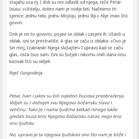
stajahu uza nj. I dok su oni odlazili od njega, reče Petar
Isusu: »Učitelju, dobro nam je ovdje biti. Načinimo tri
sjenice: jednu tebi, jednu Mojsiju, jednu Iliji.« Nije znao što
govori.
Dok je on to govorio, pojavi se oblak i zasjeni ih. Ušavši u
oblak, oni se prestrašiše. A glas se začu iz oblaka: »Ovo je
Sin moj, Izabranik! Njega slušajte!« I upravo kad se začu
glas, osta Isus sam. Oni su šutjeli i nikomu onih dana nisu
kazivali što su vidjeli.
Riječ Gospodnja.
Petar, Ivan i Jakov su bili svjedoci Isusova preobraženja.
Vidjeli su i doživjeli svu Njegovu božansku slavu i
veličinu. Tako je i nama ljudima katkad mnogo lakše
gledati Isusa kroz Njegovu božansku narav, nego kroz
onu ljudsku.
No, upravo je ta njegova ljudskost ono što nam je bliže i