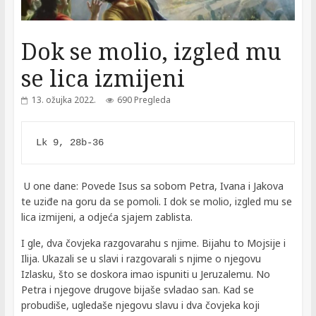
Dok se molio, izgled mu
se lica izmijeni
13. ožujka 2022.
690 Pregleda
Lk 9, 28b-36
U one dane: Povede Isus sa sobom Petra, Ivana i Jakova
te uziđe na goru da se pomoli. I dok se molio, izgled mu se
lica izmijeni, a odjeća sjajem zablista.
I gle, dva čovjeka razgovarahu s njime. Bijahu to Mojsije i
Ilija. Ukazali se u slavi i razgovarali s njime o njegovu
Izlasku, što se doskora imao ispuniti u Jeruzalemu. No
Petra i njegove drugove bijaše svladao san. Kad se
probudiše, ugledaše njegovu slavu i dva čovjeka koji