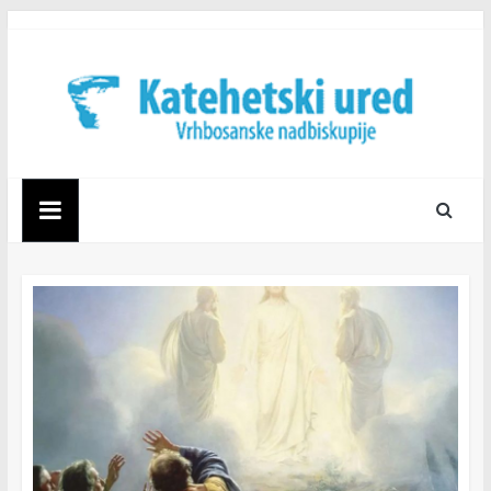
Skip
to
content
Katehetski
ured
Vrhbosanske
nadbiskupije